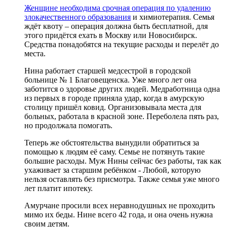
Женщине необходима срочная операция по удалению
злокачественного образования
и химиотерапия. Семья
ждёт квоту – операция должна быть бесплатной, для
этого придётся ехать в Москву или Новосибирск.
Средства понадобятся на текущие расходы и перелёт до
места.
Нина работает старшей медсестрой в городской
больнице № 1 Благовещенска. Уже много лет она
заботится о здоровье других людей. Медработница одна
из первых в городе приняла удар, когда в амурскую
столицу пришёл ковид. Организовывала места для
больных, работала в красной зоне. Переболела пять раз,
но продолжала помогать.
Теперь же обстоятельства вынудили обратиться за
помощью к людям её саму. Семье не потянуть такие
большие расходы. Муж Нины сейчас без работы, так как
ухаживает за старшим ребёнком - Любой, которую
нельзя оставлять без присмотра. Также семья уже много
лет платит ипотеку.
Амурчане просили всех неравнодушных не проходить
мимо их беды. Нине всего 42 года, и она очень нужна
своим детям.