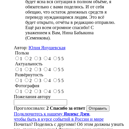
будет ясна вся ситуация в полном объёме, я
обязательно с вами поделюсь. И от себя
обещаю, что остаток денежных средств я
переведу нуждающимся людям. Это всё
будет открыто, отчёты в редакцию отправлю.
Ещё раз всем огромное спасибо! С
уважением к Вам, Нина Бабыкина
(Семенкова).
Автор:
Юлия Янушевская
Польза
1
2
3
4
5
5
Актуальность
1
2
3
4
5
5
Развёрнутость
1
2
3
4
5
5
Фотография
1
2
3
4
5
5
Пожелания автору
Проголосовало:
2
Спасибо за ответ
Подключитесь к нашему
Яндекс Дзен
,
чтобы быть в курсе событий в России и мире
Почитал? Поделись с другими! Об этом должны узнать