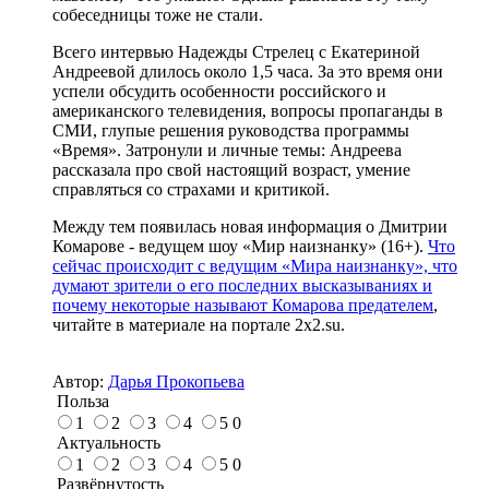
собеседницы тоже не стали.
Всего интервью Надежды Стрелец с Екатериной
Андреевой длилось около 1,5 часа. За это время они
успели обсудить особенности российского и
американского телевидения, вопросы пропаганды в
СМИ, глупые решения руководства программы
«Время». Затронули и личные темы: Андреева
рассказала про свой настоящий возраст, умение
справляться со страхами и критикой.
Между тем появилась новая информация о Дмитрии
Комарове - ведущем шоу «Мир наизнанку» (16+).
Что
сейчас происходит с ведущим
«Мира наизнанку», что
думают зрители о его последних высказываниях и
почему некоторые называют Комарова предателем
,
читайте в материале на портале 2x2.su.
Автор:
Дарья Прокопьева
Польза
1
2
3
4
5
0
Актуальность
1
2
3
4
5
0
Развёрнутость