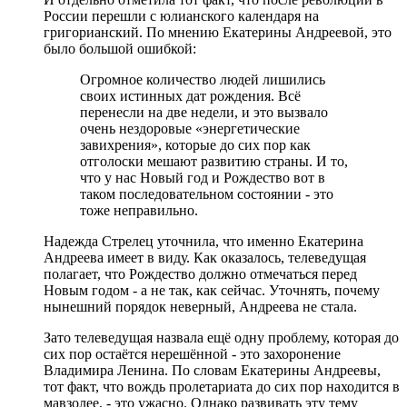
России перешли с юлианского календаря на
григорианский. По мнению Екатерины Андреевой, это
было большой ошибкой:
Огромное количество людей лишились
своих истинных дат рождения. Всё
перенесли на две недели, и это вызвало
очень нездоровые «энергетические
завихрения», которые до сих пор как
отголоски мешают развитию страны. И то,
что у нас Новый год и Рождество вот в
таком последовательном состоянии - это
тоже неправильно.
Надежда Стрелец уточнила, что именно Екатерина
Андреева имеет в виду. Как оказалось, телеведущая
полагает, что Рождество должно отмечаться перед
Новым годом - а не так, как сейчас. Уточнять, почему
нынешний порядок неверный, Андреева не стала.
Зато телеведущая назвала ещё одну проблему, которая до
сих пор остаётся нерешённой - это захоронение
Владимира Ленина. По словам Екатерины Андреевы,
тот факт, что вождь пролетариата до сих пор находится в
мавзолее, - это ужасно. Однако развивать эту тему