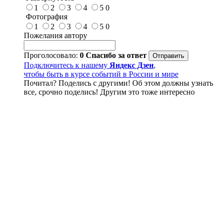
1
2
3
4
5
0
Фотография
1
2
3
4
5
0
Пожелания автору
Проголосовало:
0
Спасибо за ответ
Подключитесь к нашему
Яндекс Дзен
,
чтобы быть в курсе событий в России и мире
Почитал? Поделись с другими! Об этом должны узнать
все, срочно поделись! Другим это тоже интересно