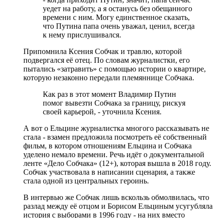
уедет на работу, а я останусь без обещанного
времени с ним. Могу единственное сказать,
что Путина папа очень уважал, ценил, всегда
к нему прислушивался.
Припомнила Ксения Собчак и травлю, которой
подвергался её отец. По словам журналистки, его
пытались «затравить» с помощью истории о квартире,
которую незаконно передали племяннице Собчака.
Как раз в этот момент Владимир Путин
помог вывезти Собчака за границу, рискуя
своей карьерой, - уточнила Ксения.
А вот о Ельцине журналистка многого рассказывать не
стала - взамен предложила посмотреть её собственный
фильм, в котором отношениям Ельцина и Собчака
уделено немало времени. Речь идёт о документальной
ленте «Дело Собчака» (12+), которая вышла в 2018 году.
Собчак участвовала в написании сценария, а также
стала одной из центральных героинь.
В интервью же Собчак лишь вскользь обмолвилась, что
разлад между её отцом и Борисом Ельциным усугубляла
история с выборами в 1996 году - на них вместо