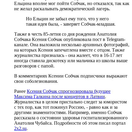
Ельцина вполне мог пойти Собчак, но отказался, так как
не желал раскалывать демократический лагерь.
Но Ельцин не забыл ему того, что у него
такая идея была, - заверяет Собчак-младшая.
Также в честь 85-летия со дня рождения Анатолия
Собчака Ксения Собчак опубликовала пост в Telegram-
канале. Она выложила несколько архивных фотографий,
на которых Ксения запечатлена вместе с отцом. Также
журналистка призналась - она жалеет, что в 16-17 лет
иногда ставила дискотеку или мальчика из школы выше
разговоров с папой.
В комментариях Ксении Собчак подписчики выражают
свои соболезнования.
Ранее
Ксения Собчак
спрогнозировала будущее
Максима Галкина после концертов в Латвии
.
Журналистка в целом пристально следит за юмористом
с тех пор, как тот покинул Россию, - равно как и за
другими знаменитостями. Например, именно Собчак
рассказала о состоянии здоровья госпитализированного
Анатолия Чубайса. Подробности об этом писал портал
2x2.su
.