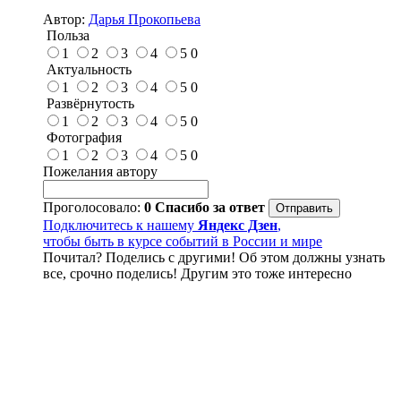
Автор:
Дарья Прокопьева
Польза
1
2
3
4
5
0
Актуальность
1
2
3
4
5
0
Развёрнутость
1
2
3
4
5
0
Фотография
1
2
3
4
5
0
Пожелания автору
Проголосовало:
0
Спасибо за ответ
Подключитесь к нашему
Яндекс Дзен
,
чтобы быть в курсе событий в России и мире
Почитал? Поделись с другими! Об этом должны узнать
все, срочно поделись! Другим это тоже интересно