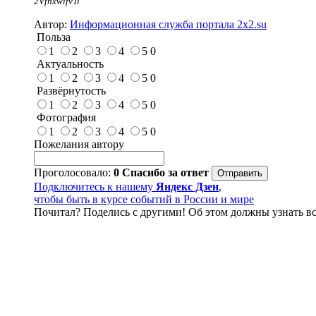
2VfnxwifvTi
Автор:
Информационная служба портала 2x2.su
Польза
1
2
3
4
5
0
Актуальность
1
2
3
4
5
0
Развёрнутость
1
2
3
4
5
0
Фотография
1
2
3
4
5
0
Пожелания автору
Проголосовало:
0
Спасибо за ответ
Подключитесь к нашему
Яндекс Дзен
,
чтобы быть в курсе событий в России и мире
Почитал? Поделись с другими! Об этом должны узнать вс