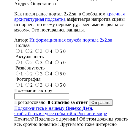
Андрея Ошустанова.
Как писал ранее портал 2х2.su, в Свободном
красивая
архитектурная подсветка
амфитеатра напротив сцены
испорчена по всему периметру, а местами вырвана «с
мясом». Это постарались вандалы.
Автор:
Информационная служба портала 2x2.su
Польза
1
2
3
4
5
0
Актуальность
1
2
3
4
5
0
Развёрнутость
1
2
3
4
5
0
Фотография
1
2
3
4
5
0
Пожелания автору
Проголосовало:
0
Спасибо за ответ
Подключитесь к нашему
Яндекс Дзен
,
чтобы быть в курсе событий в России и мире
Почитал? Поделись с другими! Об этом должны узнать
все, срочно поделись! Другим это тоже интересно