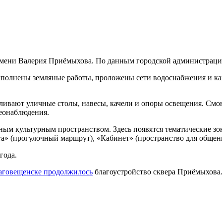
имени Валерия Приёмыхова. По данным городской администрации
ыполнены земляные работы, проложены сети водоснабжения и ка
вливают уличные столы, навесы, качели и опоры освещения. Смо
деонаблюдения.
ым культурным пространством. Здесь появятся тематические з
» (прогулочный маршрут), «Кабинет» (пространство для общени
года.
аговещенске продолжилось
благоустройство сквера Приёмыхова.