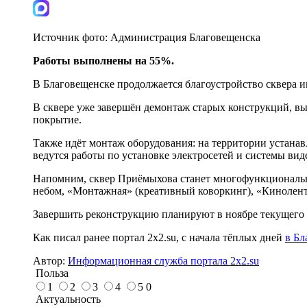
Источник фото:
Администрация Благовещенска
Работы выполнены на 55%.
В Благовещенске продолжается благоустройство сквера 
В сквере уже завершён демонтаж старых конструкций, в
покрытие.
Также идёт монтаж оборудования: на территории устана
ведутся работы по установке электросетей и системы ви
Напомним, сквер Приёмыхова станет многофункциональн
небом, «Монтажная» (креативный коворкинг), «Кинолента
Завершить реконструкцию планируют в ноябре текущего 
Как писал ранее портал 2х2.su, с начала тёплых дней
в Бл
Автор:
Информационная служба портала 2x2.su
Польза
1
2
3
4
5
0
Актуальность