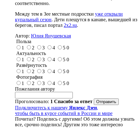
соответственно.
Между тем в Зее местные подростки
уже открыли
купальный сезон
. Дети плещутся в канаве, вышедшей из
берегов, писал портал
2x2.su
.
Автор:
Юлия Янушевская
Польза
1
2
3
4
5
0
Актуальность
1
2
3
4
5
0
Развёрнутость
1
2
3
4
5
0
Фотография
1
2
3
4
5
0
Пожелания автору
Проголосовало:
1
Спасибо за ответ
Подключитесь к нашему
Яндекс Дзен
,
чтобы быть в курсе событий в России и мире
Почитал? Поделись с другими! Об этом должны узнать
все, срочно поделись! Другим это тоже интересно