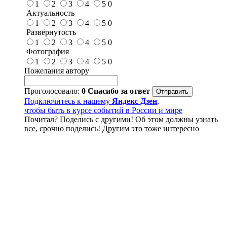
1
2
3
4
5
0
Актуальность
1
2
3
4
5
0
Развёрнутость
1
2
3
4
5
0
Фотография
1
2
3
4
5
0
Пожелания автору
Проголосовало:
0
Спасибо за ответ
Подключитесь к нашему
Яндекс Дзен
,
чтобы быть в курсе событий в России и мире
Почитал? Поделись с другими! Об этом должны узнать
все, срочно поделись! Другим это тоже интересно