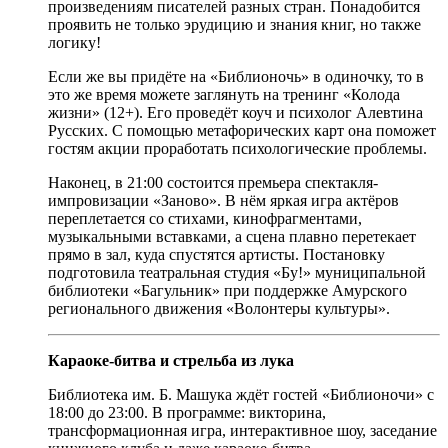
произведениям писателей разных стран. Понадобится
проявить не только эрудицию и знания книг, но также
логику!
Если же вы придёте на «Библионочь» в одиночку, то в
это же время можете заглянуть на тренинг «Колода
жизни» (12+). Его проведёт коуч и психолог Алевтина
Русских. С помощью метафорических карт она поможет
гостям акции проработать психологические проблемы.
Наконец, в 21:00 состоится премьера спектакля-
импровизации «Заново». В нём яркая игра актёров
переплетается со стихами, кинофрагментами,
музыкальными вставками, а сцена плавно перетекает
прямо в зал, куда спустятся артисты. Постановку
подготовила театральная студия «Бу!» муниципальной
библиотеки «Багульник» при поддержке Амурского
регионального движения «Волонтеры культуры».
Караоке-битва и стрельба из лука
Библиотека им. Б. Машука ждёт гостей «Библионочи» с
18:00 до 23:00. В программе: викторина,
трансформационная игра, интерактивное шоу, заседание