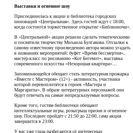
Выставки и огненное шоу
Присоединилась к акции и библиотека городских
инноваций «Центральная». Здесь гостей ждут с 18:00,
когда состоится торжественное открытие «Библионочи».
В «Центральной» акции решили сделать тематическими
и посвятили творчеству Михаила Булгакова. Отсылки к
самому известному произведению автора можно угадать
в названиях мероприятий: буфет «Время бессмертия»,
мастер-класс по рисованию «Кот Бегемот», выставка
современного искусства «Нехорошая квартира»…
Запоминающейся обещает стать литературная прожарка
«Вместе с Мастером» (12+) - активность, участники
которой перевоплотятся в героев «Мастера и
Маргариты». В образе литературных персонажей они
будут отвечать на самые непредсказуемые вопросы.
Кроме того, гостям библиотеки обещают
интеллектуальные игры, розыгрыш призов и огненное
шоу. Последнее пройдёт с 21:50 до 22:00, сама акция
завершится в 23:00.
У вас уже глаза разбегаются от интересных