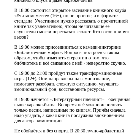
книжного клуба и даже караоке-битва.
В 18:00 состоится открытое заседание книжного клуба
«#читаемвместе» (16+), но не простое, а в формате
стендапа. Участникам нужно рассказать о прочитанной
книге так увлекательно, чтобы не читавшие её
слушатели смогли пересказать сюжет. Кто готов принять
вызов?
В 19:00 можно присоединиться к камеди-викторине
«Библиотечные мифы». Вопросы построены таким
образом, чтобы изменить стереотип о том, что
библиотека и всё связанное с ней - невероятно скучно.
С 19:00 до 21:00 пройдут также трансформационные
игры (12+). Они направлены на самопознание,
помогают разобрать сложную ситуацию, улучшить
эмоциональный фон, восстановить ресурсы.
В 19:30 начнется «Литературный плейлист» - обещанная
выше караоке-битва. Во время неё можно исполнять
только песни, написанные по книгам. Причём сначала
надо угадать, а какая книга послужила вдохновением
для автора композиции.
Не обойдётся и без спорта. В 20:30 лучно-арбалетный