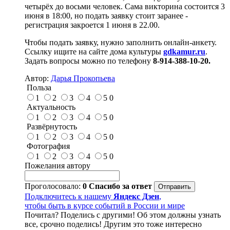
четырёх до восьми человек. Сама викторина состоится 3
июня в 18:00, но подать заявку стоит заранее -
регистрация закроется 1 июня в 22.00.
Чтобы подать заявку, нужно заполнить онлайн-анкету.
Ссылку ищите на сайте дома культуры
gdkamur
.
ru
.
Задать вопросы можно по телефону
8-914-388-10-20.
Автор:
Дарья Прокопьева
Польза
1
2
3
4
5
0
Актуальность
1
2
3
4
5
0
Развёрнутость
1
2
3
4
5
0
Фотография
1
2
3
4
5
0
Пожелания автору
Проголосовало:
0
Спасибо за ответ
Подключитесь к нашему
Яндекс Дзен
,
чтобы быть в курсе событий в России и мире
Почитал? Поделись с другими! Об этом должны узнать
все, срочно поделись! Другим это тоже интересно