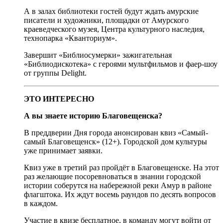
А в залах библиотеки гостей будут ждать амурские
писатели и художники, площадки от Амурского
краеведческого музея, Центра культурного наследия,
технопарка «Кванториум».
Завершит «Библиосумерки» зажигательная
«Библиодискотека» с героями мультфильмов и фаер-шоу
от группы Delight.
ЭТО ИНТЕРЕСНО
А вы знаете историю Благовещенска?
В преддверии Дня города анонсирован квиз «Самый-
самый Благовещенск» (12+). Городской дом культуры
уже принимает заявки.
Квиз уже в третий раз пройдёт в Благовещенске. На этот
раз желающие посоревноваться в знании городской
истории соберутся на набережной реки Амур в районе
флагштока. Их ждут восемь раундов по десять вопросов
в каждом.
Участие в квизе бесплатное, в команду могут войти от