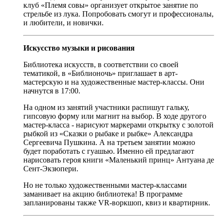
клуб «Племя совы» организует открытое занятие по
стрельбе из лука. Попробовать смогут и профессионалы,
и любители, и новички.
Искусство музыки и рисования
Библиотека искусств, в соответствии со своей
тематикой, в «Библионочь» приглашает в арт-
мастерскую и на художественные мастер-классы. Они
начнутся в 17:00.
На одном из занятий участники распишут гальку,
гипсовую форму или магнит на выбор. В ходе другого
мастер-класса - нарисуют маркерами открытку с золотой
рыбкой из «Сказки о рыбаке и рыбке» Александра
Сергеевича Пушкина. А на третьем занятии можно
будет поработать с гуашью. Именно ей предлагают
нарисовать героя книги «Маленький принц» Антуана де
Сент-Экзюпери.
Но не только художественными мастер-классами
заманивает на акцию библиотека! В программе
запланированы также VR-воркшоп, квиз и квартирник.