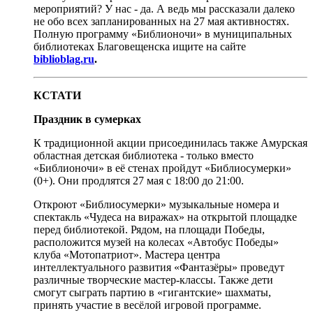
мероприятий? У нас - да. А ведь мы рассказали далеко
не обо всех запланированных на 27 мая активностях.
Полную программу «Библионочи» в муниципальных
библиотеках Благовещенска ищите на сайте
biblioblag.ru
.
КСТАТИ
Праздник в сумерках
К традиционной акции присоединилась также Амурская
областная детская библиотека - только вместо
«Библионочи» в её стенах пройдут «Библиосумерки»
(0+). Они продлятся 27 мая с 18:00 до 21:00.
Откроют «Библиосумерки» музыкальные номера и
спектакль «Чудеса на виражах» на открытой площадке
перед библиотекой. Рядом, на площади Победы,
расположится музей на колесах «Автобус Победы»
клуба «Мотопатриот». Мастера центра
интеллектуального развития «Фантазёры» проведут
различные творческие мастер-классы. Также дети
смогут сыграть партию в «гигантские» шахматы,
принять участие в весёлой игровой программе.