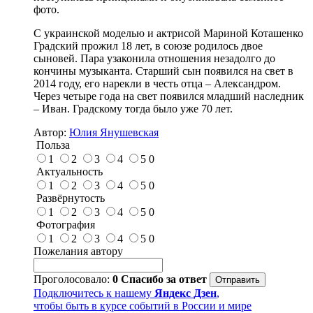
фото.
С украинской моделью и актрисой Мариной Коташенко
Градский прожил 18 лет, в союзе родилось двое
сыновей. Пара узаконила отношения незадолго до
кончины музыканта. Старший сын появился на свет в
2014 году, его нарекли в честь отца – Александром.
Через четыре года на свет появился младший наследник
– Иван. Градскому тогда было уже 70 лет.
Автор:
Юлия Янушевская
Польза
1
2
3
4
5
0
Актуальность
1
2
3
4
5
0
Развёрнутость
1
2
3
4
5
0
Фотография
1
2
3
4
5
0
Пожелания автору
Проголосовало:
0
Спасибо за ответ
Подключитесь к нашему
Яндекс Дзен
,
чтобы быть в курсе событий в России и мире