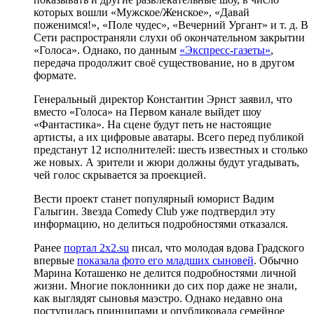
которых вошли «Мужское/Женское», «Давай
поженимся!», «Поле чудес», «Вечерний Ургант» и т. д. В
Сети распространяли слухи об окончательном закрытии
«Голоса». Однако, по данным
«Экспресс-газеты»
,
передача продолжит своё существование, но в другом
формате.
Генеральный директор Константин Эрнст заявил, что
вместо «Голоса» на Первом канале выйдет шоу
«Фантастика». На сцене будут петь не настоящие
артисты, а их цифровые аватары. Всего перед публикой
предстанут 12 исполнителей: шесть известных и столько
же новых. А зрители и жюри должны будут угадывать,
чей голос скрывается за проекцией.
Вести проект станет популярный юморист Вадим
Галыгин. Звезда Comedy Club уже подтвердил эту
информацию, но делиться подробностями отказался.
Ранее
портал 2x2.su
писал, что молодая вдова Градского
впервые
показала фото его младших сыновей
. Обычно
Марина Коташенко не делится подробностями личной
жизни. Многие поклонники до сих пор даже не знали,
как выглядят сыновья маэстро. Однако недавно она
поступилась принципами и опубликовала семейное