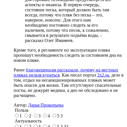
аспекты и нюансы. В первую очередь,
состояние песка, который должен быть там
всегда, потому что пляж без песка – это,
наверное, нонсенс. Для этого нам
необходимо постоянно следить за его
наличием, потому что песок, к сожалению,
смывается в результате подъёма воды, -
рассказал Олег Имамеев.
Кроме того, в регламенте по эксплуатации пляжа
пропишут необходимость следить за состоянием дна на
новом пляже.
Ранее
благовещенцам рассказали, почему на местных
пляжах нельзя купаться
. Как писал портал
2x2.su
, дело в
том, отдых на несанкционированных пляжах может
быть опасен для жизни. Там отсутствуют спасательные
посты, не дежурят медики, а дно не обследовано и не
расчищено.
Автор:
Дарья Прокопьева
Польза
1
2
3
4
5
3
Актуальность
1
2
3
4
5
3.33