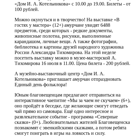
«Дом И. А. Котельникова» с 10.00 до 19.00. Билеты - от
100 рублей.
Можно окунуться и в творчество! На выставке «В
гостях у мастера» (12+) амурчане увидят 6488
предметов, среди которых - редкие документы,
живописные полотна, рисунки, выполненные
карандашом, личные вещи. А также фотографии,
библиотека и картины друзей народного художника
России Александра Тихомирова. На этой неделе
посетить выставку можно в музее-мастерской А.
Тихомирова 16 июля в 11.00. Цена билета - 200 рублей.
А музейно-выставочный центр «Дом И. А.
Котельникова» приглашает амурчан отпраздновать
Единый день фольклора!
Юным благовещенцам предлагают отправиться на
интерактивное чаепитие «Мы за чаем не скучаем» (6+),
оно пройдёт в беседке, где желающие смогут отведать
чай прямо из самовара. Ещё одно интересное и
развлекательное событие - программа «Северные
сказки» (0+). Любознательных жителей Благовещенска
познакомят с эвенкийскими сказками, а потом ребята
смогут поиграть в игры на ловкость и силу.