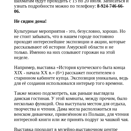
шахматам будут проходить с 15 по 20 июля. Записаться и
узнать подробности можно по телефону:
8-924-746-66-
06.
Не сидим дома!
Культурные мероприятия - это, безусловно, хорошо. Но
не стоит забывать, что в нашем городе постоянно
проходят интереснейшие экспозиции и акции, которые
рассказывают об истории Амурской области и не
только. Именно на них созывают горожан на этой
неделе.
Например, выставка «История купеческого быта конца
XIX - начала XX в.» (6+) расскажет посетителем о
старинном кабинете купца. Экспозиция уникальна, ведь
для её создания использовался интерьер того времени.
Также можно подсмотреть, как раньше выглядела
дамская гостиная. У этой комнаты, между прочим, было
несколько функций. Она выступала местом для отдыха,
творчества и чтения. Дама могла расположиться на
венском диванчике, привезённом из Польши, для чтения
интересной книги или же принять подруг за чашкой чая.
Выставка проходит в музейно-выставочном центре