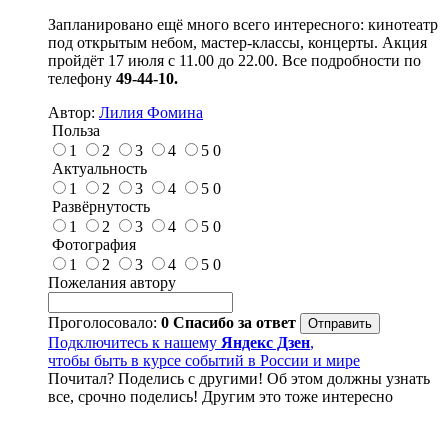
Запланировано ещё много всего интересного: кинотеатр
под открытым небом, мастер-классы, концерты. Акция
пройдёт 17 июля с 11.00 до 22.00. Все подробности по
телефону
49-44-10.
Автор:
Лилия Фомина
Польза
1
2
3
4
5
0
Актуальность
1
2
3
4
5
0
Развёрнутость
1
2
3
4
5
0
Фотография
1
2
3
4
5
0
Пожелания автору
Проголосовало:
0
Спасибо за ответ
Подключитесь к нашему
Яндекс Дзен
,
чтобы быть в курсе событий в России и мире
Почитал? Поделись с другими! Об этом должны узнать
все, срочно поделись! Другим это тоже интересно