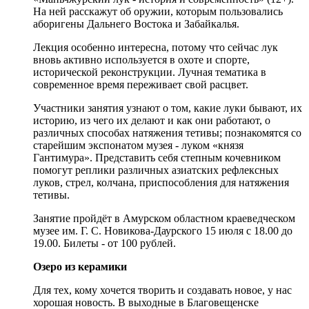
На ней расскажут об оружии, которым пользовались
аборигены Дальнего Востока и Забайкалья.
Лекция особенно интересна, потому что сейчас лук
вновь активно используется в охоте и спорте,
исторической реконструкции. Лучная тематика в
современное время переживает свой расцвет.
Участники занятия узнают о том, какие луки бывают, их
историю, из чего их делают и как они работают, о
различных способах натяжения тетивы; познакомятся со
старейшим экспонатом музея - луком «князя
Гантимура». Представить себя степным кочевником
помогут реплики различных азиатских рефлексных
луков, стрел, колчана, приспособления для натяжения
тетивы.
Занятие пройдёт в Амурском областном краеведческом
музее им. Г. С. Новикова-Даурского 15 июля с 18.00 до
19.00. Билеты - от 100 рублей.
Озеро из керамики
Для тех, кому хочется творить и создавать новое, у нас
хорошая новость. В выходные в Благовещенске