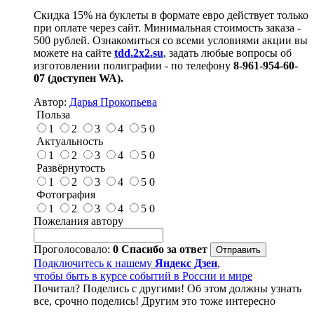
Скидка 15% на буклеты в формате евро действует только
при оплате через сайт. Минимальная стоимость заказа -
500 рублей. Ознакомиться со всеми условиями акции вы
можете на сайте
tdd.2x2.su
,
задать любые вопросы об
изготовлении полиграфии - по телефону
8-961-954-60-
07 (доступен
WA
).
Автор:
Дарья Прокопьева
Польза
1
2
3
4
5
0
Актуальность
1
2
3
4
5
0
Развёрнутость
1
2
3
4
5
0
Фотография
1
2
3
4
5
0
Пожелания автору
Проголосовало:
0
Спасибо за ответ
Подключитесь к нашему
Яндекс Дзен
,
чтобы быть в курсе событий в России и мире
Почитал? Поделись с другими! Об этом должны узнать
все, срочно поделись! Другим это тоже интересно