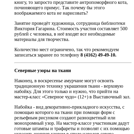
книгу, то запросто представите антропоморфного кота,
починяющего примус. Так почему бы этого
воображаемого кота не нарисовать?
Занятие проведёт художница, сотрудница библиотеки
Виктория Гагарина. Стоимость участия составляет 500
рублей с человека, в неё входят все необходимые
материалы для творчества.
Количество мест ограничено, так что рекомендуем
записаться заранее по телефону
8 (4162) 49-49-10.
Северные узоры на ткани
Наконец, в воскресенье амурчане могут освоить
традиционную технику украшения ткани - верховую
набойку. Для этого только и нужно, что прийти на
мастер-класс «Северное чудо» (12+) в Выставочный зал.
Набойка - вид декоративно-прикладного искусства, с
помощью которого на ткани при помощи форм с
рельефным рисунком создают разноцветный или
монохромный узор. На мастер-классе участникам дадут
готовые штампы и трафареты и позволят с их помощью
украсить шоппер узором в стиле народов севера.