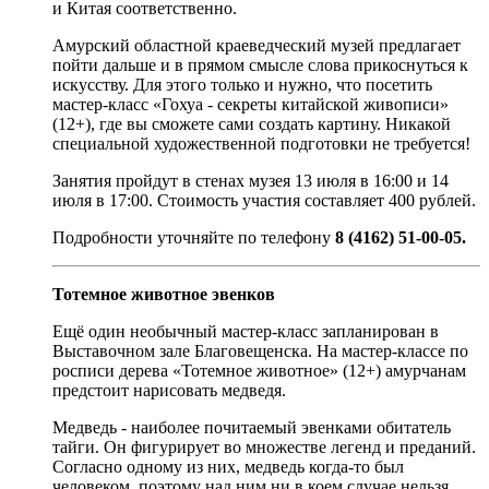
и Китая соответственно.
Амурский областной краеведческий музей предлагает
пойти дальше и в прямом смысле слова прикоснуться к
искусству. Для этого только и нужно, что посетить
мастер-класс «Гохуа - секреты китайской живописи»
(12+), где вы сможете сами создать картину. Никакой
специальной художественной подготовки не требуется!
Занятия пройдут в стенах музея 13 июля в 16:00 и 14
июля в 17:00. Стоимость участия составляет 400 рублей.
Подробности уточняйте по телефону
8 (4162) 51-00-05.
Тотемное животное эвенков
Ещё один необычный мастер-класс запланирован в
Выставочном зале Благовещенска. На мастер-классе по
росписи дерева «Тотемное животное» (12+) амурчанам
предстоит нарисовать медведя.
Медведь - наиболее почитаемый эвенками обитатель
тайги. Он фигурирует во множестве легенд и преданий.
Согласно одному из них, медведь когда-то был
человеком, поэтому над ним ни в коем случае нельзя