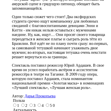
амурской сцене в грядущую пятницу, обещает быть
запоминающейся.
Один только сюжет чего стоит! Два оксфордских
студента срочно ищут компаньонку для любовных
свиданий с благовоспитанными девицами Энни и
Китти - им никак нельзя оставаться с мужчинами
наедине. Ну, как, ищут… Они просят своего товарища
переодеться в женское платье и сыграть роль тёти из
Бразилии. Всё идёт не по плану почти сразу: во-первых,
за самозваной тетушкой начинают ухаживать двое
мужчин; во-вторых, настоящая тетушка очень некстати
решает вернуться из-за границы.
Спектакль поставил режиссер Юрий Ардашев. В свое
время он успел поработать актёром и ассистентом
режиссёра в театре на Таганке. В 2009 году опера,
которую поставил Ардашев, стала номинантом
национальной премии «Золотая маска» в номинациях
«Лучший спектакль», «Лучшая женская роль».
Автор:
Дарья Прокопьева
Польза
1
2
3
4
5
0
Актуальность