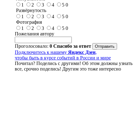
1
2
3
4
5
0
Развёрнутость
1
2
3
4
5
0
Фотография
1
2
3
4
5
0
Пожелания автору
Проголосовало:
0
Спасибо за ответ
Подключитесь к нашему
Яндекс Дзен
,
чтобы быть в курсе событий в России и мире
Почитал? Поделись с другими! Об этом должны узнать
все, срочно поделись! Другим это тоже интересно