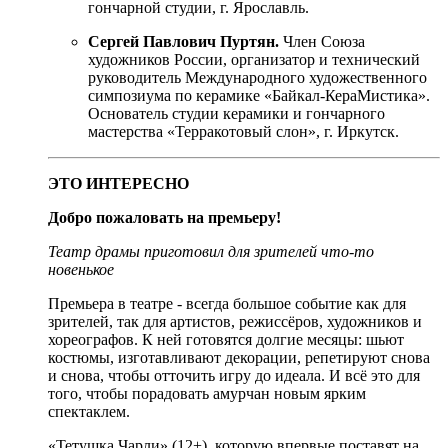
гончарной студии, г. Ярославль.
Сергей Павлович Пуртян.
Член Союза
художников России, организатор и технический
руководитель Международного художественного
симпозиума по керамике «Байкал-КераМистика».
Основатель студии керамики и гончарного
мастерства «Терракотовый слон», г. Иркутск.
ЭТО ИНТЕРЕСНО
Добро пожаловать на премьеру!
Театр драмы приготовил для зрителей что-то
новенькое
Премьера в театре - всегда большое событие как для
зрителей, так для артистов, режиссёров, художников и
хореографов. К ней готовятся долгие месяцы: шьют
костюмы, изготавливают декорации, репетируют снова
и снова, чтобы отточить игру до идеала. И всё это для
того, чтобы порадовать амурчан новым ярким
спектаклем.
«Тетушка Чарли» (12+), которую впервые поставят на