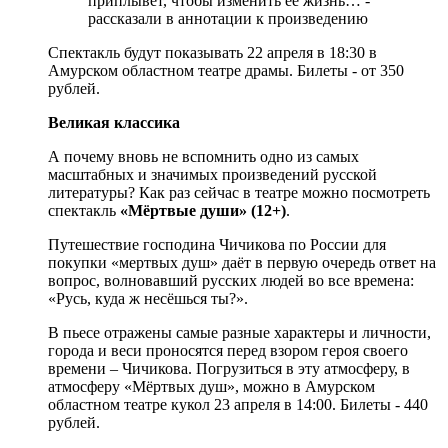
приплывёт, чтобы изменить её жизнь… -
рассказали в аннотации к произведению
Спектакль будут показывать 22 апреля в 18:30 в
Амурском областном театре драмы. Билеты - от 350
рублей.
Великая классика
А почему вновь не вспомнить одно из самых
масштабных и значимых произведений русской
литературы? Как раз сейчас в театре можно посмотреть
спектакль
«Мёртвые души» (12+)
.
Путешествие господина Чичикова по России для
покупки «мертвых душ» даёт в первую очередь ответ на
вопрос, волновавший русских людей во все времена:
«Русь, куда ж несёшься ты?».
В пьесе отражены самые разные характеры и личности,
города и веси проносятся перед взором героя своего
времени – Чичикова. Погрузиться в эту атмосферу, в
атмосферу «Мёртвых душ», можно в Амурском
областном театре кукол 23 апреля в 14:00. Билеты - 440
рублей.