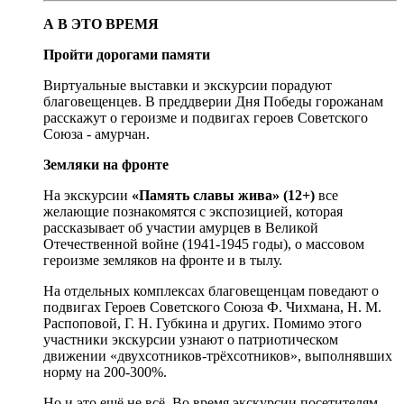
А В ЭТО ВРЕМЯ
Пройти дорогами памяти
Виртуальные выставки и экскурсии порадуют
благовещенцев. В преддверии Дня Победы горожанам
расскажут о героизме и подвигах героев Советского
Союза - амурчан.
Земляки на фронте
На экскурсии
«Память славы жива» (12+)
все
желающие познакомятся с экспозицией, которая
рассказывает об участии амурцев в Великой
Отечественной войне (1941-1945 годы), о массовом
героизме земляков на фронте и в тылу.
На отдельных комплексах благовещенцам поведают о
подвигах Героев Советского Союза Ф. Чихмана, Н. М.
Распоповой, Г. Н. Губкина и других. Помимо этого
участники экскурсии узнают о патриотическом
движении «двухсотников-трёхсотников», выполнявших
норму на 200-300%.
Но и это ещё не всё. Во время экскурсии посетителям