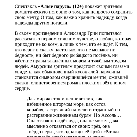
Спектакль
«Алые паруса» (12+)
покажет зрителям
романтическую историю о том, как непросто сохранить
свою мечту, О том, как важно хранить надежду, когда
надежды других погасли.
В своём произведении Александр Грин попытался
рассказать о первом сильном чувстве, о любви, которая
приходит не ко всем, а лишь к тем, кто её ждёт. К тем,
кто верит в сказку настолько, что не мешают ни
бедность, ни быт бедного рыбацкого посёлка, ни
жёсткие нравы закалённых морем и тяжёлым трудом
людей. Амурским зрителям предстоит своими глазами
увидеть, как обыкновенный кусок алой парусины
становится символом свершившейся мечты, ожившей
сказки, олицетворением романтических грёз в юном
сердце.
Да - мир жесток и неприветлив, как
взбешённое штормом море, как остов
корабля, застрявший на мели и отданный на
растерзание жизненным бурям. Но Ассоль…
Она отчаянно ждёт чуда, она не может даже
мысленно отказаться от своих грёз, она
твёрдо верит, что однажды её Грэй всё-таки