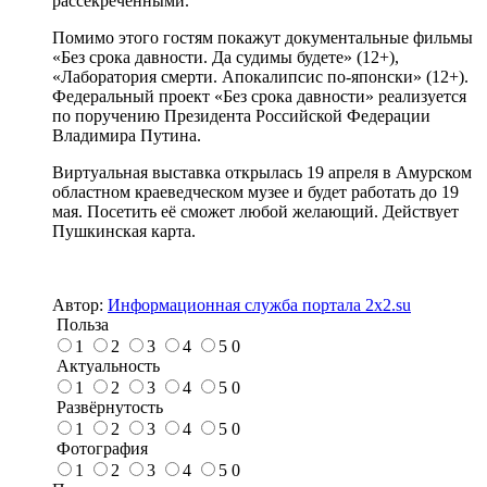
рассекреченными.
Помимо этого гостям покажут документальные фильмы
«Без срока давности. Да судимы будете» (12+),
«Лаборатория смерти. Апокалипсис по-японски» (12+).
Федеральный проект «Без срока давности» реализуется
по поручению Президента Российской Федерации
Владимира Путина.
Виртуальная выставка открылась 19 апреля в Амурском
областном краеведческом музее и будет работать до 19
мая. Посетить её сможет любой желающий. Действует
Пушкинская карта.
Автор:
Информационная служба портала 2x2.su
Польза
1
2
3
4
5
0
Актуальность
1
2
3
4
5
0
Развёрнутость
1
2
3
4
5
0
Фотография
1
2
3
4
5
0