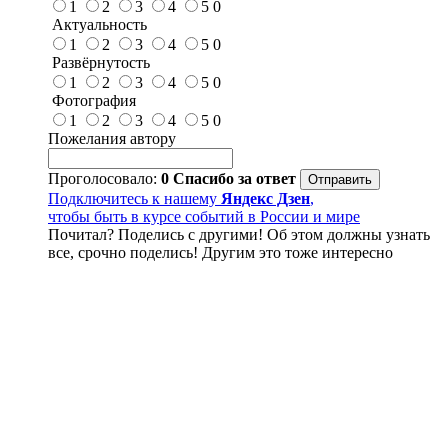
1
2
3
4
5
0
Актуальность
1
2
3
4
5
0
Развёрнутость
1
2
3
4
5
0
Фотография
1
2
3
4
5
0
Пожелания автору
Проголосовало:
0
Спасибо за ответ
Подключитесь к нашему
Яндекс Дзен
,
чтобы быть в курсе событий в России и мире
Почитал? Поделись с другими! Об этом должны узнать
все, срочно поделись! Другим это тоже интересно