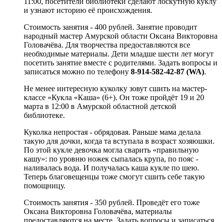
11:00, посетители библиотеки сделают лоскутную куклу
и узнают историю её происхождения.
Стоимость занятия - 400 рублей. Занятие проводит
народный мастер Амурской области Оксана Викторовна
Головачёва. Для творчества предоставляются все
необходимые материалы. Дети младше шести лет могут
посетить занятие вместе с родителями. Задать вопросы и
записаться можно по телефону
8-914-582-42-87 (WA)
.
Не менее интересную куколку зовут сшить на мастер-
классе «Кукла «Каша» (6+). Он тоже пройдёт 19 и 20
марта в 12:00 в Амурской областной детской
библиотеке.
Куколка непростая - обрядовая. Раньше мама делала
такую для дочки, когда та вступала в возраст хозяюшки.
По этой кукле девочка могла сварить «правильную
кашу»: по уровню ножек сыпалась крупа, по пояс -
наливалась вода. И получалась каша кукле по шею.
Теперь благовещенцы тоже смогут сшить себе такую
помощницу.
Стоимость занятия - 350 рублей. Проведёт его тоже
Оксана Викторовна Головачёва, материалы
предоставляются на месте. Задать вопросы и записаться