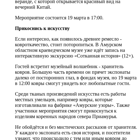
веранде, с которой открывается красивый вид на
вечерний Китай.
Мероприятие состоится 19 марта в 17:00.
Прикоснись к искусству
Если интересно, как появилось древнее ремесло -
ковроткачество, стоит поторопиться. В Амурском
областном краеведческом музее уже идёт запись на
интерактивную экскурсию «Сотканная история» (12+).
Гостей встретит музейный волшебник - хранитель
ковров. Большую часть времени он прячет экспонаты
далеко от посторонних глаз, в фондах музея, но 19 марта
в 12:00 ковры смогут увидеть все любопытные гости.
Среди тканых произведений искусства есть работы
местных умельцев, например ковры, которые
изготавливали на фабрике «Амурские узоры». Также
участники мероприятия смогут прикоснуться к
изделиям коренных народов севера Приамурья.
Не обойдётся и без мистических рассказов от хранителя.
У каждого экспоната есть своя история, и посетители
узнают, что происходило с тем или иным ковром до