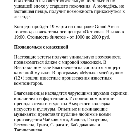
обязательно вызовет трогательную ностальгию по
ушедшей эпохе у старшего поколения. А молодёжь, не
заставшая певца, получит возможность прикоснуться к
легенде.
Концерт пройдёт 19 марта на площадке Grand Arena
торгово-развлекательного центра «Острова». Начало в
19:00. Стоимость билетов - от 1000 до 2000 руб.
Познакомься с классикой
Настоящие эстеты получат уникальную возможность
познакомиться ближе с мировой классикой. В
Выставочном зале Благовещенска состоится концерт
камерной музыки. В программу «Музыка моей души»
(12+) вошли известные произведения известных
композиторов.
Благовещенцы насладятся чарующими звуками скрипки,
виолончели и фортепиано. Исполнят композиции
преподаватели и студенты Амурского колледжа
искусств и культуры. Опытные и начинающие
музыканты представят публике любимые всеми
произведения Чайковского, Лядова, Глазунова,
Бетховена, Грига, Сарасате, Бабаджаняна и
Таривердиева.