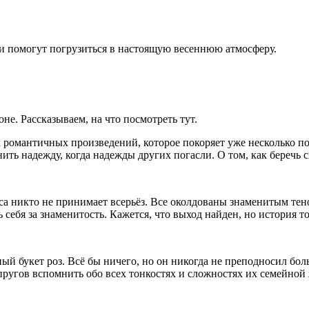
 и помогут погрузиться в настоящую весеннюю атмосферу.
не. Рассказываем, на что посмотреть тут.
х романтичных произведений, которое покоряет уже несколько п
нить надежду, когда надежды других погасли. О том, как беречь с
са никто не принимает всерьёз. Все околдованы знаменитым те
себя за знаменитость. Кажется, что выход найден, но история 
 букет роз. Всё бы ничего, но он никогда не преподносил больш
упругов вспомнить обо всех тонкостях и сложностях их семейной