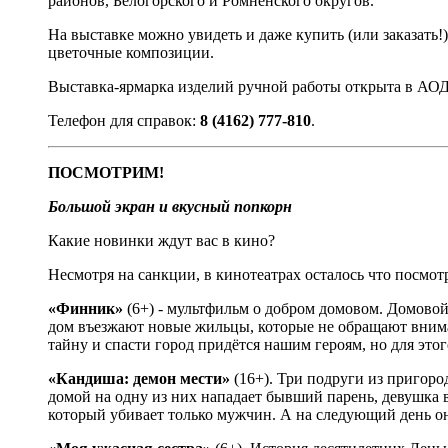
районов, Белогорского и Ромненского округов.
На выставке можно увидеть и даже купить (или заказать
цветочные композиции.
Выставка-ярмарка изделий ручной работы открыта в АОДНТ
Телефон для справок:
8 (4162) 777-810
.
ПОСМОТРИМ!
Большой экран и вкусный попкорн
Какие новинки ждут вас в кино?
Несмотря на санкции, в кинотеатрах осталось что посмотр
«Финник»
(6+) - мультфильм о добром домовом. Домовой
дом въезжают новые жильцы, которые не обращают внима
тайну и спасти город придётся нашим героям, но для эт
«Кандиша: демон мести»
(16+). Три подруги из пригоро
домой на одну из них нападает бывший парень, девушка
который убивает только мужчин. А на следующий день он