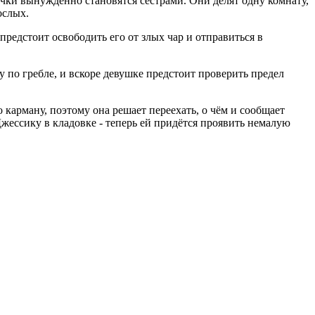
чки вынужденно становятся сёстрами. Они делят одну комнату,
ослых.
предстоит освободить его от злых чар и отправиться в
 по гребле, и вскоре девушке предстоит проверить предел
 карману, поэтому она решает переехать, о чём и сообщает
жессику в кладовке - теперь ей придётся проявить немалую