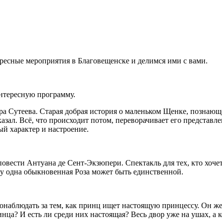
ересные мероприятия в Благовещенске и делимся ими с вами.
нтересную программу.
ра Сутеева. Старая добрая история о маленьком Щенке, познающ
азал. Всё, что происходит потом, переворачивает его представле
й характер и настроение.
овести Антуана де Сент-Экзюпери. Спектакль для тех, кто хочет 
у одна обыкновенная Роза может быть единственной.
 понаблюдать за тем, как принц ищет настоящую принцессу. Он ж
инца? И есть ли среди них настоящая? Весь двор уже на ушах, а 