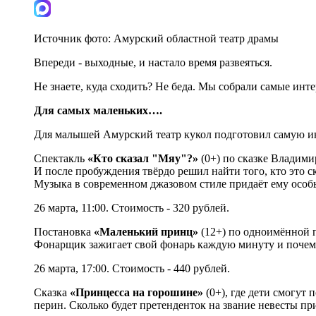
Источник фото:
Амурский областной театр драмы
Впереди - выходные, и настало время развеяться.
Не знаете, куда сходить? Не беда. Мы собрали самые инт
Для самых маленьких….
Для малышей Амурский театр кукол подготовил самую и
Спектакль
«Кто сказал "Мяу"?»
(0+) по сказке Владими
И после пробуждения твёрдо решил найти того, кто это ск
Музыка в современном джазовом стиле придаёт ему особы
26 марта, 11:00. Стоимость - 320 рублей.
Постановка
«Маленький принц»
(12+) по одноимённой п
Фонарщик зажигает свой фонарь каждую минуту и почем
26 марта, 17:00. Стоимость - 440 рублей.
Сказка
«Принцесса на горошине»
(0+), где дети смогут
перин. Сколько будет претенденток на звание невесты пр