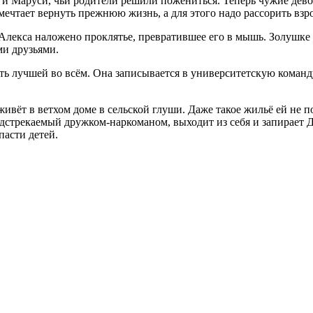
 и Маруси, чьи родители решили пожениться. Теперь чужие дево
х мечтает вернуть прежнюю жизнь, а для этого надо рассорить взр
 Алекса наложено проклятье, превратившее его в мышь. Золушке 
ми друзьями.
ь лучшей во всём. Она записывается в университетскую команду
ивёт в ветхом доме в сельской глуши. Даже такое жильё ей не по
дстрекаемый дружком-наркоманом, выходит из себя и запирает Д
пасти детей.