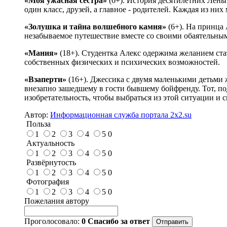
«Моя ужасная сестра»
(6+). История десятилетних Лены
один класс, друзей, а главное - родителей. Каждая из ни
«Золушка и тайна волшебного камня»
(6+). На принца
незабываемое путешествие вместе со своими обаятельны
«Мания»
(18+). Студентка Алекс одержима желанием стат
собственных физических и психических возможностей.
«Взаперти»
(16+). Джессика с двумя маленькими детьми ж
внезапно зашедшему в гости бывшему бойфренду. Тот, по
изобретательность, чтобы выбраться из этой ситуации и с
Автор:
Информационная служба портала 2x2.su
Польза
1
2
3
4
5
0
Актуальность
1
2
3
4
5
0
Развёрнутость
1
2
3
4
5
0
Фотография
1
2
3
4
5
0
Пожелания автору
Проголосовало:
0
Спасибо за ответ