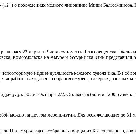
»
(12+) о похождениях мелкого чиновника Миши Бальзаминова.
открывшаяся 22 марта в Выставочном зале Благовещенска. Экспо
вска, Комсомольска-на-Амуре и Уссурийска. Они представили б
 неповторимую индивидуальность каждого художника. В неё во
ьи работы находятся в собраниях музеев, галереях, частных кол
адресу: ул. 50 лет Октября, 2/2. Стоимость билета - 200 рублей.
 собой можно на другом мероприятии. Для всех желающих до 31 м
лков Приамурья. Здесь собрались творцы из Благовещенска, Зав