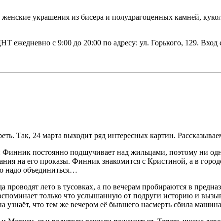
!) женские украшения из бисера и полудрагоценных камней, куко
 ежедневно с 9:00 до 20:00 по адресу: ул. Горького, 129. Вход
еть. Так, 24 марта выходит ряд интересных картин. Рассказываем
 Финник постоянно подшучивает над жильцами, поэтому ни одна с
ния на его проказы. Финник знакомится с Кристиной, а в горо
ого надо объединиться…
да проводят лето в тусовках, а по вечерам пробираются в предн
 вспоминает только что услышанную от подруги историю и вызыв
а узнаёт, что тем же вечером её бывшего насмерть сбила машина