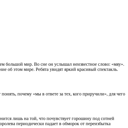
ем большой мир. Во сне он услышал неизвестное слово: «мяу».
ние об этом мире. Ребята увидят яркий красивый спектакль.
понять, почему «мы в ответе за тех, кого приручили», для чего
енится лишь на той, что почувствует горошину под сотней
королева периодически падает в обморок от переизбытка