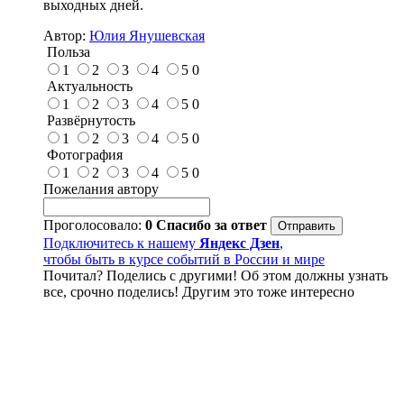
выходных дней.
Автор:
Юлия Янушевская
Польза
1
2
3
4
5
0
Актуальность
1
2
3
4
5
0
Развёрнутость
1
2
3
4
5
0
Фотография
1
2
3
4
5
0
Пожелания автору
Проголосовало:
0
Спасибо за ответ
Подключитесь к нашему
Яндекс Дзен
,
чтобы быть в курсе событий в России и мире
Почитал? Поделись с другими! Об этом должны узнать
все, срочно поделись! Другим это тоже интересно