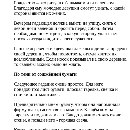
Рождество – это ритуал с башмаком или валенком.
Благодаря ему молодые девушки смогут узнать, с какой
стороны явится их жених.
Вечером гадающая должна выйти на улицу, снять с
левой ноги валенок и бросить перед собой. Затем
необходимо посмотреть, в какую сторону указывает
носок - оттуда и ждите своего суженого.
Раньше деревенские девушки даже выходили за пределы
своей деревни, чтобы посмотреть, откуда явится их
возлюбленный. Если носок показывал на свою деревню,
то свадьбы можно было не ждать.
По тени от сожжённой бумаги
Следующее гадание очень простое. Для него
понадобится лист бумаги, плоская тарелка, свечка и
спички или зажигалка.
Предварительно мнём бумагу, чтобы она напоминала
форму шара, гасим свет в комнате. Кладём ком на
тарелку и поджигаем его. Блюдо должно стоять около
стены, а позади него - горящая свеча.
Когда ком начнёт уже не гореть, а тлеть, нужно