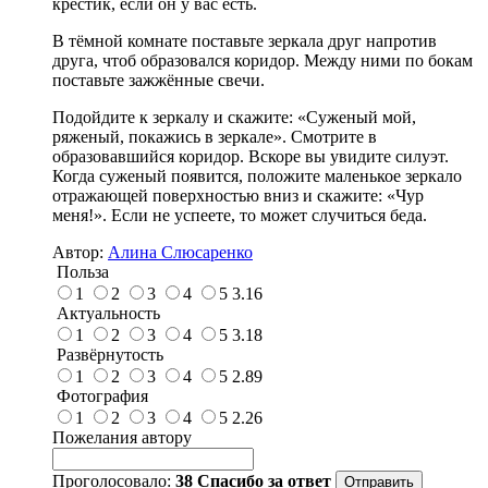
крестик, если он у вас есть.
В тёмной комнате поставьте зеркала друг напротив
друга, чтоб образовался коридор. Между ними по бокам
поставьте зажжённые свечи.
Подойдите к зеркалу и скажите: «Суженый мой,
ряженый, покажись в зеркале». Смотрите в
образовавшийся коридор. Вскоре вы увидите силуэт.
Когда суженый появится, положите маленькое зеркало
отражающей поверхностью вниз и скажите: «Чур
меня!». Если не успеете, то может случиться беда.
Автор:
Алина Слюсаренко
Польза
1
2
3
4
5
3.16
Актуальность
1
2
3
4
5
3.18
Развёрнутость
1
2
3
4
5
2.89
Фотография
1
2
3
4
5
2.26
Пожелания автору
Проголосовало:
38
Спасибо за ответ