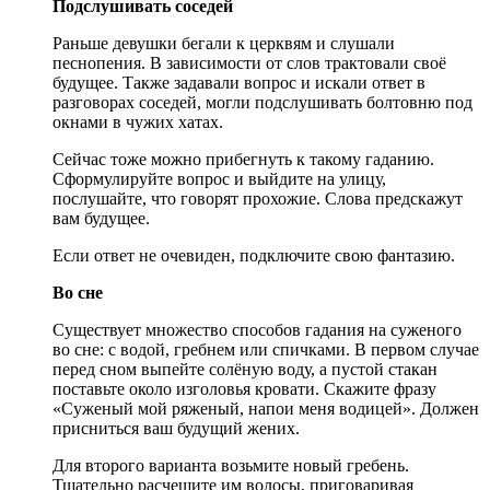
Подслушивать соседей
Раньше девушки бегали к церквям и слушали
песнопения. В зависимости от слов трактовали своё
будущее. Также задавали вопрос и искали ответ в
разговорах соседей, могли подслушивать болтовню под
окнами в чужих хатах.
Сейчас тоже можно прибегнуть к такому гаданию.
Сформулируйте вопрос и выйдите на улицу,
послушайте, что говорят прохожие. Слова предскажут
вам будущее.
Если ответ не очевиден, подключите свою фантазию.
Во сне
Существует множество способов гадания на суженого
во сне: с водой, гребнем или спичками. В первом случае
перед сном выпейте солёную воду, а пустой стакан
поставьте около изголовья кровати. Скажите фразу
«Суженый мой ряженый, напои меня водицей». Должен
присниться ваш будущий жених.
Для второго варианта возьмите новый гребень.
Тщательно расчешите им волосы, приговаривая