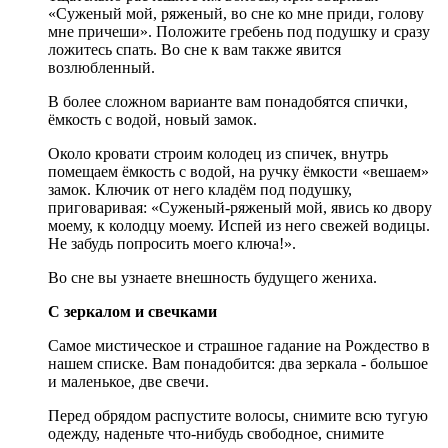
«Суженый мой, ряженый, во сне ко мне приди, голову
мне причеши». Положите гребень под подушку и сразу
ложитесь спать. Во сне к вам также явится
возлюбленный.
В более сложном варианте вам понадобятся спички,
ёмкость с водой, новый замок.
Около кровати строим колодец из спичек, внутрь
помещаем ёмкость с водой, на ручку ёмкости «вешаем»
замок. Ключик от него кладём под подушку,
приговаривая: «Суженый-ряженый мой, явись ко двору
моему, к колодцу моему. Испей из него свежей водицы.
Не забудь попросить моего ключа!».
Во сне вы узнаете внешность будущего жениха.
С зеркалом и свечками
Самое мистическое и страшное гадание на Рождество в
нашем списке. Вам понадобится: два зеркала - большое
и маленькое, две свечи.
Перед обрядом распустите волосы, снимите всю тугую
одежду, наденьте что-нибудь свободное, снимите