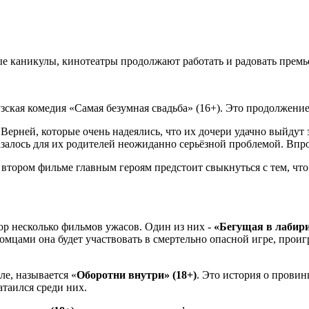
 каникулы, кинотеатры продолжают работать и радовать премье
зская комедия «Самая безумная свадьба» (16+). Это продолжени
ерней, которые очень надеялись, что их дочери удачно выйдут з
залось для их родителей неожиданно серьёзной проблемой. Впро
 втором фильме главным героям предстоит свыкнуться с тем, что
ор несколько фильмов ужасов. Один из них -
«Бегущая в лабири
омцами она будет участвовать в смертельно опасной игре, проиг
е, называется «
Оборотни внутри» (18+)
. Это история о прови
атаился среди них.