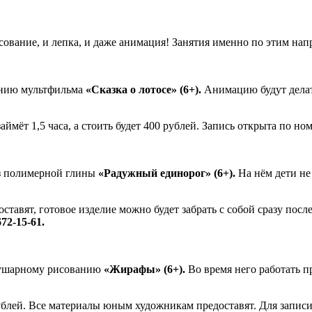
 рисование, и лепка, и даже анимация! Занятия именно по этим 
данию мультфильма
«Сказка о лотосе» (6+).
Анимацию будут делат
аймёт 1,5 часа, а стоить будет 400 рублей. Запись открыта по но
из полимерной глины
«Радужный единорог» (6+).
На нём дети не
тавят, готовое изделие можно будет забрать с собой сразу после
672-15-61.
полушарному рисованию
«Жирафы» (6+).
Во время него работать п
 рублей. Все материалы юным художникам предоставят. Для запис