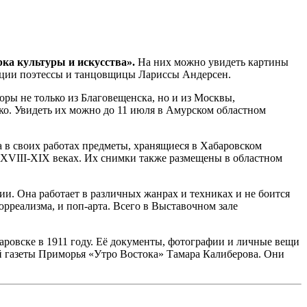
ка культуры и искусства».
На них можно увидеть картины
екции поэтессы и танцовщицы Лариссы Андерсен.
оры не только из Благовещенска, но и из Москвы,
ко. Увидеть их можно до 11 июля в Амурском областном
 в своих работах предметы, хранящиеся в Хабаровском
 XVIII-XIX веках. Их снимки также размещены в областном
и. Она работает в различных жанрах и техниках и не боится
рреализма, и поп-арта. Всего в Выставочном зале
аровске в 1911 году. Её документы, фотографии и личные вещи
 газеты Приморья «Утро Востока» Тамара Калиберова. Они