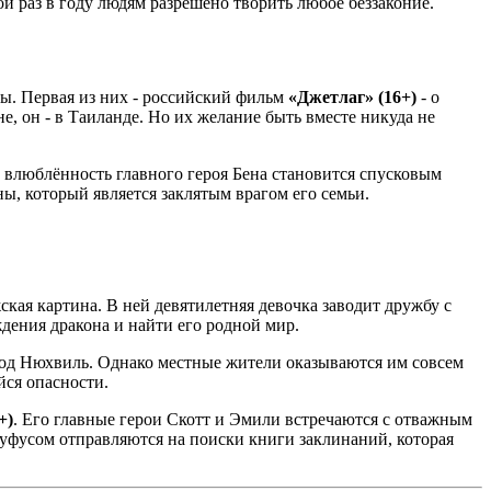
й раз в году людям разрешено творить любое беззаконие.
ы. Первая из них - российский фильм
«Джетлаг» (16+)
- о
е, он - в Таиланде. Но их желание быть вместе никуда не
о влюблённость главного героя Бена становится спусковым
ы, который является заклятым врагом его семьи.
кая картина. В ней девятилетняя девочка заводит дружбу с
ждения дракона и найти его родной мир.
род Нюхвиль. Однако местные жители оказываются им совсем
йся опасности.
+)
. Его главные герои Скотт и Эмили встречаются с отважным
Руфусом отправляются на поиски книги заклинаний, которая