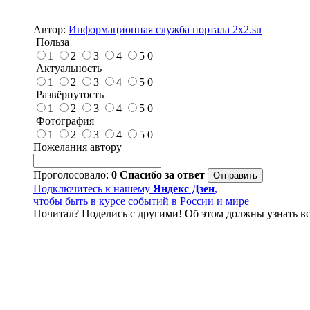
Автор:
Информационная служба портала 2x2.su
Польза
1
2
3
4
5
0
Актуальность
1
2
3
4
5
0
Развёрнутость
1
2
3
4
5
0
Фотография
1
2
3
4
5
0
Пожелания автору
Проголосовало:
0
Спасибо за ответ
Подключитесь к нашему
Яндекс Дзен
,
чтобы быть в курсе событий в России и мире
Почитал? Поделись с другими! Об этом должны узнать вс