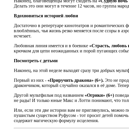
Наконец, благовещенцы могут сходить на
«Судную ночь 
Делать это они могут в течение 12 часов, но группа марод
Вдохновиться историей любви
Достаточно в репертуаре кинотеатров и романтических 
влюблённых, чья жизнь резко меняется после ссоры в аэро
исчезает.
Любовная линия имеется и в боевике
«Страсть, любовь 
крючком для цепи неожиданных и порой пугающих событий.
Посмотреть с детьми
Наконец, на этой неделе выходят сразу три добрых мульт
Первый из них -
«Приручить дракона» (6+).
Это не прод
дракончиком, который случайно оказался в её доме. Тепе
Другой мультфильм под названием
«Огрики» (6+)
поведа
не рады! И только юные Макс и Лотти понимают, что тол
Или, если эти две истории вам не приглянулись, можно 
пушистым существом Руфусом - тот просит детей помочь 
содержит магическую формулу исцеления.