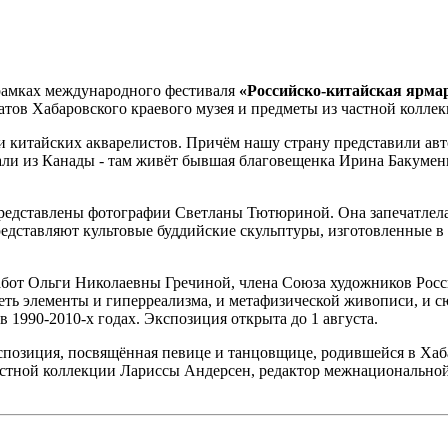
 рамках международного фестиваля
«Российско-китайская ярмар
атов Хабаровского краевого музея и предметы из частной колл
и китайских акварелистов. Причём нашу страну представили авт
али из Канады - там живёт бывшая благовещенка Ирина Бакумен
 представлены фотографии Светланы Тютюриной. Она запечатлела
редставляют культовые буддийские скульптуры, изготовленные в
абот Ольги Николаевны Гречиной, члена Союза художников Росси
ь элементы и гиперреализма, и метафизической живописи, и сю
 1990-2010-х годах. Экспозиция открыта до 1 августа.
спозиция, посвящённая певице и танцовщице, родившейся в Хаб
астной коллекции Лариссы Андерсен, редактор межнациональной