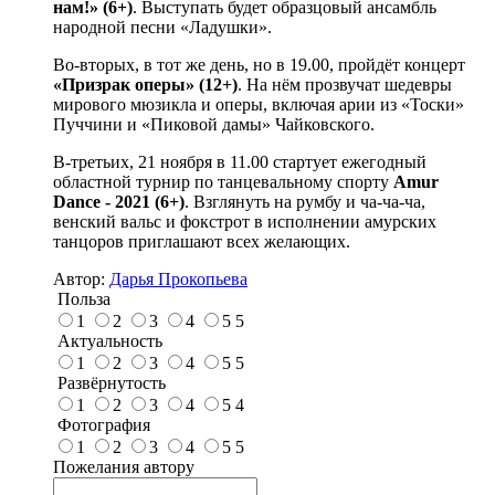
нам!» (6+)
. Выступать будет образцовый ансамбль
народной песни «Ладушки».
Во-вторых, в тот же день, но в 19.00, пройдёт концерт
«Призрак оперы» (12+)
. На нём прозвучат шедевры
мирового мюзикла и оперы, включая арии из «Тоски»
Пуччини и «Пиковой дамы» Чайковского.
В-третьих, 21 ноября в 11.00 стартует ежегодный
областной турнир по танцевальному спорту
Amur
Dance - 2021 (6+)
. Взглянуть на румбу и ча-ча-ча,
венский вальс и фокстрот в исполнении амурских
танцоров приглашают всех желающих.
Автор:
Дарья Прокопьева
Польза
1
2
3
4
5
5
Актуальность
1
2
3
4
5
5
Развёрнутость
1
2
3
4
5
4
Фотография
1
2
3
4
5
5
Пожелания автору