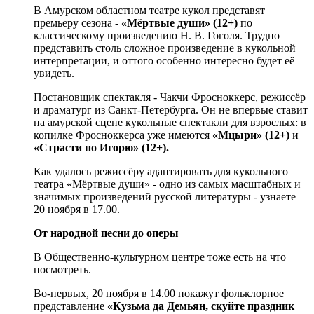
В Амурском областном театре кукол представят
премьеру сезона -
«Мёртвые души» (12+)
по
классическому произведению Н. В. Гоголя. Трудно
представить столь сложное произведение в кукольной
интерпретации, и оттого особенно интересно будет её
увидеть.
Постановщик спектакля - Чакчи Фросноккерс, режиссёр
и драматург из Санкт-Петербурга. Он не впервые ставит
на амурской сцене кукольные спектакли для взрослых: в
копилке Фросноккерса уже имеются
«Мцыри» (12+)
и
«Страсти по Игорю» (12+).
Как удалось режиссёру адаптировать для кукольного
театра «Мёртвые души» - одно из самых масштабных и
значимых произведений русской литературы - узнаете
20 ноября в 17.00.
От народной песни до оперы
В Общественно-культурном центре тоже есть на что
посмотреть.
Во-первых, 20 ноября в 14.00 покажут фольклорное
представление
«Кузьма да Демьян, скуйте праздник