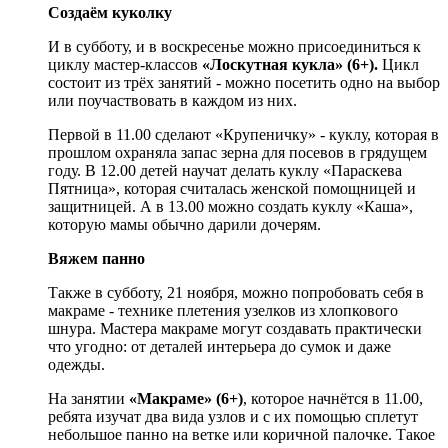
Создаём куколку
И в субботу, и в воскресенье можно присоединиться к
циклу мастер-классов
«Лоскутная кукла» (6+).
Цикл
состоит из трёх занятий - можно посетить одно на выбор
или поучаствовать в каждом из них.
Первой в 11.00 сделают «Крупеничку» - куклу, которая в
прошлом охраняла запас зерна для посевов в грядущем
году. В 12.00 детей научат делать куклу «Параскева
Пятница», которая считалась женской помощницей и
защитницей. А в 13.00 можно создать куклу «Каша»,
которую мамы обычно дарили дочерям.
Вяжем панно
Также в субботу, 21 ноября, можно попробовать себя в
макраме - технике плетения узелков из хлопкового
шнура. Мастера макраме могут создавать практически
что угодно: от деталей интерьера до сумок и даже
одежды.
На занятии
«Макраме» (6+)
, которое начнётся в 11.00,
ребята изучат два вида узлов и с их помощью сплетут
небольшое панно на ветке или коричной палочке. Такое