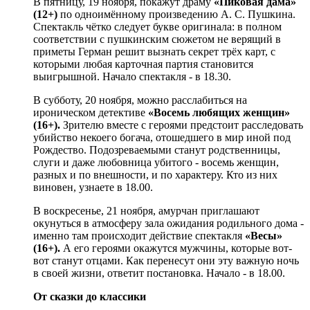
В пятницу, 19 ноября, покажут драму
«Пиковая дама»
(12+)
по одноимённому произведению А. С. Пушкина.
Спектакль чётко следует букве оригинала: в полном
соответствии с пушкинским сюжетом не верящий в
приметы Герман решит вызнать секрет трёх карт, с
которыми любая карточная партия становится
выигрышной. Начало спектакля - в 18.30.
В субботу, 20 ноября, можно расслабиться на
ироническом детективе
«Восемь любящих женщин»
(16+).
Зрителю вместе с героями предстоит расследовать
убийство некоего богача, отошедшего в мир иной под
Рождество. Подозреваемыми станут родственницы,
слуги и даже любовница убитого - восемь женщин,
разных и по внешности, и по характеру. Кто из них
виновен, узнаете в 18.00.
В воскресенье, 21 ноября, амурчан приглашают
окунуться в атмосферу зала ожидания родильного дома -
именно там происходит действие спектакля
«Весы»
(16+).
А его героями окажутся мужчины, которые вот-
вот станут отцами. Как перенесут они эту важную ночь
в своей жизни, ответит постановка. Начало - в 18.00.
От сказки до классики