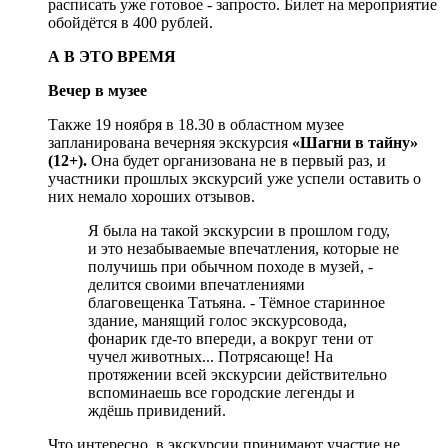
расписать уже готовое - запросто. Билет на мероприятие
обойдётся в 400 рублей.
А В ЭТО ВРЕМЯ
Вечер в музее
Также 19 ноября в 18.30 в областном музее
запланирована вечерняя экскурсия
«Шагни в тайну»
(12+).
Она будет организована не в первый раз, и
участники прошлых экскурсий уже успели оставить о
них немало хороших отзывов.
Я была на такой экскурсии в прошлом году,
и это незабываемые впечатления, которые не
получишь при обычном походе в музей, -
делится своими впечатлениями
благовещенка Татьяна. - Тёмное старинное
здание, манящий голос экскурсовода,
фонарик где-то впереди, а вокруг тени от
чучел животных... Потрясающе! На
протяжении всей экскурсии действительно
вспоминаешь все городские легенды и
ждёшь привидений.
Что интересно, в экскурсии принимают участие не