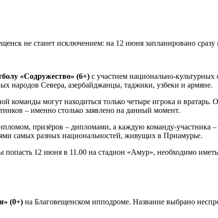
вещенск не станет исключением: на 12 июня запланировано сраз
болу «Содружество» (6+)
с участием национально-культурных 
ых народов Севера, азербайджанцы, таджики, узбеки и армяне.
й команды могут находиться только четыре игрока и вратарь. Од
стников – именно столько заявлено на данный момент.
дипломом, призёров – дипломами, а каждую команду-участника –
ями самых разных национальностей, живущих в Приамурье.
ы попасть 12 июня в 11.00 на стадион «Амур», необходимо имет
я» (0+)
на Благовещенском ипподроме. Название выбрано неспрос