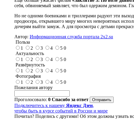
Ещё больше ужасает фильм
«Заклятие 3: По воле дьявол
себя, обвиняемый заявляет, что был одержим демоном. Г
Но не одними боевиками и триллерами радуют эти выхо
продюсера, открывшего миру многих невероятных исполн
дочерям выйти замуж. А для просмотра с детьми прекра
Автор:
Информационная служба портала 2x2.su
Польза
1
2
3
4
5
0
Актуальность
1
2
3
4
5
0
Развёрнутость
1
2
3
4
5
0
Фотография
1
2
3
4
5
0
Пожелания автору
Проголосовало:
0
Спасибо за ответ
Подключитесь к нашему
Яндекс Дзен
,
чтобы быть в курсе событий в России и мире
Почитал? Поделись с другими! Об этом должны узнать вс