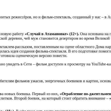
нитых режиссёров, но и фильм-спектакль, созданный у нас – в А
 новую работу
«Случай в Атамановке» (12+).
Она основана на 
ской деревни, чей муж становится дезертиром во время Великой
ктаклем-рассказом, поставленным на сцене областного Дома нар
дилась идея создания фильма-спектакля. В его подготовке помогл
дготовила сценическую версию повести.
но увидеть в Сети – фильм доступен к просмотру на YouTube-ка
ителям фильмов ужасов, энергичных боевиков и картин, основ
два новых боевика. Первый из них,
«Ограбление по-джентльмен
литков. Второй боевик, на который стоит обратить внимание –