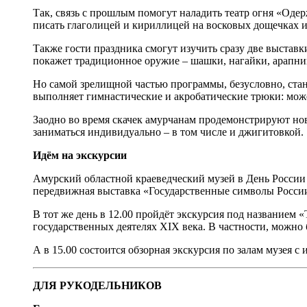
Так, связь с прошлым помогут наладить театр огня «Оде
писать глаголицей и кириллицей на восковых дощечках и 
Также гости праздника смогут изучить сразу две выстав
покажет традиционное оружие – шашки, нагайки, арапник
Но самой зрелищной частью программы, безусловно, ста
выполняет гимнастические и акробатические трюки: может
Заодно во время скачек амурчанам продемонстрируют но
заниматься индивидуально – в том числе и джигитовкой.
Идём на экскурсии
Амурский областной краеведческий музей в День России п
передвижная выставка «Государственные символы России
В тот же день в 12.00 пройдёт экскурсия под названием 
государственных деятелях XIX века. В частности, можно
А в 15.00 состоится обзорная экскурсия по залам музея 
ДЛЯ РУКОДЕЛЬНИКОВ