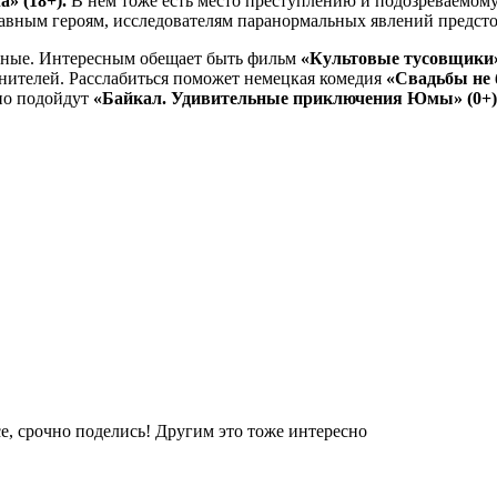
а» (18+).
В нём тоже есть место преступлению и подозреваемому 
лавным героям, исследователям паранормальных явлений предстои
дные. Интересным обещает быть фильм
«Культовые тусовщики»
ителей. Расслабиться поможет немецкая комедия
«Свадьбы не б
сно подойдут
«Байкал. Удивительные приключения Юмы» (0+
е, срочно поделись! Другим это тоже интересно