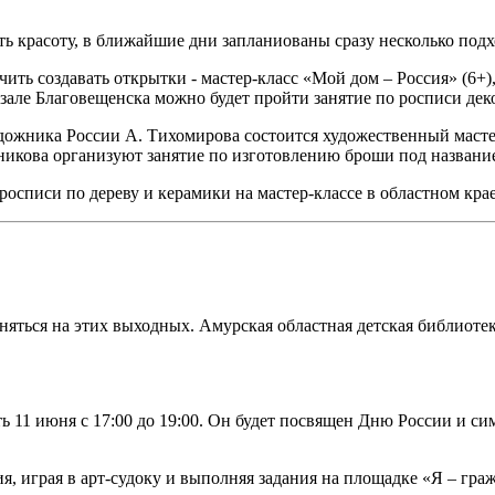
ть красоту, в ближайшие дни запланиованы сразу несколько под
ить создавать открытки - мастер-класс «Мой дом – Россия» (6+),
 зале Благовещенска можно будет пройти занятие по росписи де
дожника России А. Тихомирова состоится художественный мастер
ельникова организуют занятие по изготовлению броши под названи
осписи по дереву и керамики на мастер-классе в областном краев
аняться на этих выходных. Амурская областная детская библиоте
ь 11 июня с 17:00 до 19:00. Он будет посвящен Дню России и с
ия, играя в арт-судоку и выполняя задания на площадке «Я – г