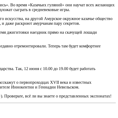
ись». Во время «Казачьих гуляний» они научат всех желающих
едложат сыграть в средневековые игры.
го искусства, на другой Амурское окружное казачье общество
 и даже раскроют амурчанам пару секретов.
ремя джигитовки наездник прямо на скачущей лошади
едавно отремонтировали. Теперь там будет комфортнее
ства. Так, 12 июня с 10.00 до 19.00 будет работать
расскажут о первопроходцах XVII века и известных
ятителе Иннокентии и Геннадии Невельском.
. Проверьте, всё ли вы знаете о представленных экспонатах!