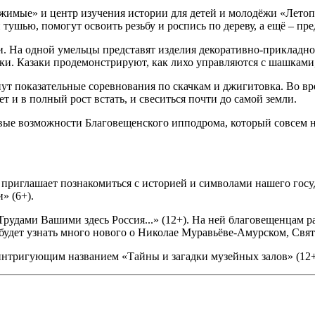
ржимые» и центр изучения истории для детей и молодёжи «Летоп
тушью, помогут освоить резьбу и роспись по дереву, а ещё – пр
ки. На одной умельцы представят изделия декоративно-прикладно
и. Казаки продемонстрируют, как лихо управляются с шашками,
нут показательные соревнования по скачкам и джигитовка. Во в
 и в полный рост встать, и свеситься почти до самой земли.
вые возможности Благовещенского ипподрома, который совсем н
риглашает познакомиться с историей и символами нашего государ
» (6+).
«Трудами Вашими здесь Россия...» (12+). На ней благовещенцам 
 будет узнать много нового о Николае Муравьёве-Амурском, Св
с интригующим названием «Тайны и загадки музейных залов» (12+)