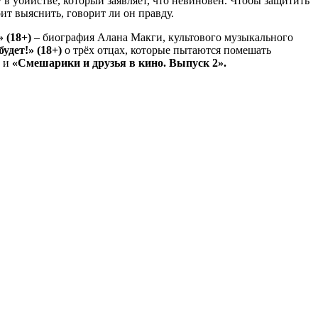
в убийстве, который заявляет, что невиновен. Чтобы защитить
т выяснить, говорит ли он правду.
 (18+)
– биография Алана Макги, культового музыкального
удет!» (18+)
о трёх отцах, которые пытаются помешать
)
и
«Смешарики и друзья в кино. Выпуск 2».