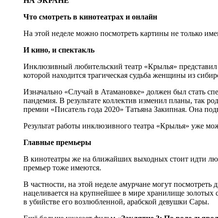
НА ЭКРАНЕ
Что смотреть в кинотеатрах и онлайн
На этой неделе можно посмотреть картины не только име
И кино, и спектакль
Инклюзивный любительский театр «Крылья» представил
которой находится трагическая судьба женщины из сибир
Изначально «Случай в Атамановке» должен был стать спе
пандемия. В результате коллектив изменил планы, так ро
премии «Писатель года 2020» Татьяна Закипная. Она по
Результат работы инклюзивного театра «Крылья» уже мож
Главные премьеры
В кинотеатры же на ближайших выходных стоит идти люб
премьер тоже имеются.
В частности, на этой неделе амурчане могут посмотреть 
нацеливается на крупнейшее в мире хранилище золотых с
в убийстве его возлюбленной, арабской девушки Сары.