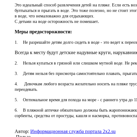
Это идеальный способ развлечения детей на пляже. Если есть воз
бултыхаться и прыгать в воде. Это тоже полезно, но не стоит эт
в воде, что немаловажно для отдыхающих.
.
С детьми на воде осторожность не помешает
Меры предосторожности:
1. Не разрешайте детям долго сидеть в воде - это ведет к пере
Всегда к месту будут детские надувные круги, нарукавни
2. Нельзя купаться в грязной или слишком мутной воде. Не рек
3. Детям нельзя без присмотра самостоятельно плавать, прыгат
4. Девочкам любого возраста желательно носить на пляже трус
переодевать.
5. Оптимальное время для похода на море - с раннего утра до 11
6. В пляжной аптечке обязательно должны быть жаропонижающие
сорбенты, средства от простуды, кашля и насморка, противовосп
Автор:
Информационная служба портала 2x2.su
Польза