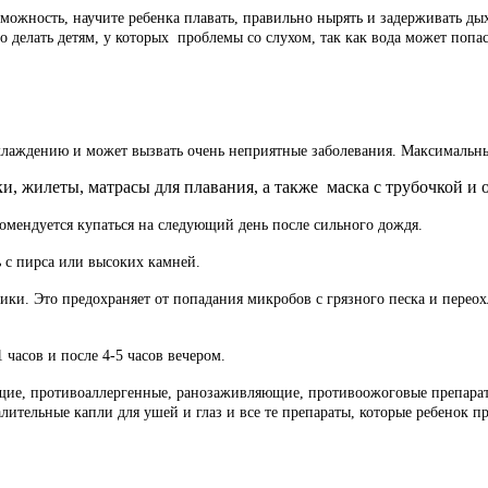
можность, научите ребенка плавать, правильно нырять и задерживать дых
ого делать детям, у которых проблемы со слухом, так как вода может попа
охлаждению и может вызвать очень неприятные заболевания. Максимальны
ки, жилеты, матрасы для плавания, а также маска с трубочкой и 
омендуется купаться на следующий день после сильного дождя.
ь с пирса или высоких камней.
ики. Это предохраняет от попадания микробов с грязного песка и пере
 часов и после 4-5 часов вечером.
, противоаллергенные, ранозаживляющие, противоожоговые препараты, 
алительные капли для ушей и глаз и все те препараты, которые ребенок п