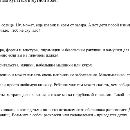
етям купаться в мутной воде!
 солнце. Ну, может, еще коврик и крем от загара. А вот дети порой изн
 чадо, чтоб не скучало?
ера, формы и текстуры, пирамидки и безопасные ракушки и камушки для 
енно если вы на галечном пляже!
роительства, мячики, небольшие машинки или кукол.
аждению и может вызвать очень неприятные заболевания. Максимальный ср
или просто любимую книжку. Ребенок уже сам может сказать, чем собирае
ты, матрасы для плавания, а также маска с трубочкой и очками. Такой на
кучновато, а вот с детьми он легко познакомится: обстановка располага
вищ. Возьмите с собой раскраски или головоломки - пригодятся детям, 