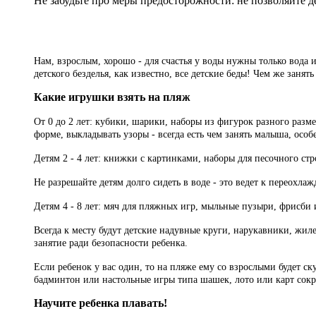
Не забудьте про меры предосторожности: не позволяйте д
Нам, взрослым, хорошо - для счастья у воды нужны только вода и
детского безделья, как известно, все детские беды! Чем же занять
Какие игрушки взять на пляж
От 0 до 2 лет: кубики, шарики, наборы из фигурок разного разм
форме, выкладывать узоры - всегда есть чем занять малыша, особ
Детям 2 - 4 лет: книжки с картинками, наборы для песочного ст
Не разрешайте детям долго сидеть в воде - это ведет к переохл
Детям 4 - 8 лет: мяч для пляжных игр, мыльные пузыри, фрисби 
Всегда к месту будут детские надувные круги, нарукавники, жиле
занятие ради безопасности ребенка.
Если ребенок у вас один, то на пляже ему со взрослыми будет с
бадминтон или настольные игры типа шашек, лото или карт сокро
Научите ребенка плавать!