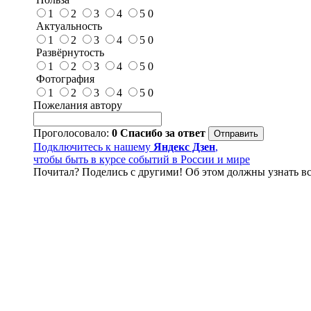
1
2
3
4
5
0
Актуальность
1
2
3
4
5
0
Развёрнутость
1
2
3
4
5
0
Фотография
1
2
3
4
5
0
Пожелания автору
Проголосовало:
0
Спасибо за ответ
Подключитесь к нашему
Яндекс Дзен
,
чтобы быть в курсе событий в России и мире
Почитал? Поделись с другими! Об этом должны узнать вс