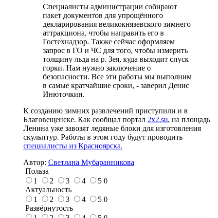
Специалисты администрации собирают
пакет документов для упрощённого
декларирования великокнязевского зимнего
аттракциона, чтобы направить его в
Гостехнадзор. Также сейчас оформляем
запрос в ГО и ЧС для того, чтобы измерить
толщину льда на р. Зея, куда выходит спуск
горки. Нам нужно заключение о
безопасности. Все эти работы мы выполним
в самые кратчайшие сроки, - заверил Денис
Инюточкин.
К созданию зимних развлечений приступили и в
Благовещенске. Как сообщал портал
2x2.su
, на площадь
Ленина уже завозят ледяные блоки для изготовления
скульптур. Работы в этом году будут проводить
специалисты из Красноярска.
Автор:
Светлана Мубаранникова
Польза
1
2
3
4
5
0
Актуальность
1
2
3
4
5
0
Развёрнутость
1
2
3
4
5
0