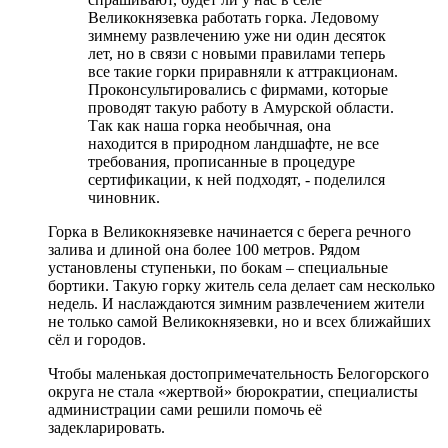
Великокнязевка работать горка. Ледовому
зимнему развлечению уже ни один десяток
лет, но в связи с новыми правилами теперь
все такие горки приравняли к аттракционам.
Проконсультировались с фирмами, которые
проводят такую работу в Амурской области.
Так как наша горка необычная, она
находится в природном ландшафте, не все
требования, прописанные в процедуре
сертификации, к ней подходят, - поделился
чиновник.
Горка в Великокнязевке начинается с берега речного
залива и длиной она более 100 метров. Рядом
установлены ступеньки, по бокам – специальные
бортики. Такую горку житель села делает сам несколько
недель. И наслаждаются зимним развлечением жители
не только самой Великокнязевки, но и всех ближайших
сёл и городов.
Чтобы маленькая достопримечательность Белогорского
округа не стала «жертвой» бюрократии, специалисты
администрации сами решили помочь её
задекларировать.