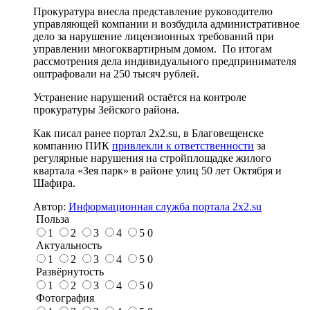
Прокуратура внесла представление руководителю
управляющей компании и возбудила административное
дело за нарушение лицензионных требований при
управлении многоквартирным домом. По итогам
рассмотрения дела индивидуального предпринимателя
оштрафовали на 250 тысяч рублей.
Устранение нарушений остаётся на контроле
прокуратуры Зейского района.
Как писал ранее портал 2х2.su, в Благовещенске
компанию ПИК
привлекли к ответственности
за
регулярные нарушения на стройплощадке жилого
квартала «Зея парк» в районе улиц 50 лет Октября и
Шафира.
Автор:
Информационная служба портала 2x2.su
Польза
1
2
3
4
5
0
Актуальность
1
2
3
4
5
0
Развёрнутость
1
2
3
4
5
0
Фотография