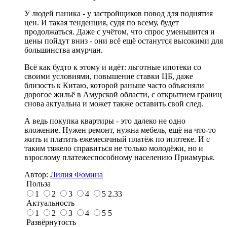
У людей паника - у застройщиков повод для поднятия
цен. И такая тенденция, судя по всему, будет
продолжаться. Даже с учётом, что спрос уменьшится и
цены пойдут вниз - они всё ещё останутся высокими для
большинства амурчан.
Всё как будто к этому и идёт: льготные ипотеки со
своими условиями, повышение ставки ЦБ, даже
близость к Китаю, которой раньше часто объясняли
дорогое жильё в Амурской области, с открытием границ
снова актуальна и может также оставить свой след.
А ведь покупка квартиры - это далеко не одно
вложение. Нужен ремонт, нужна мебель, ещё на что-то
жить и платить ежемесячный платёж по ипотеке. И с
таким тяжело справиться не только молодёжи, но и
взрослому платежеспособному населению Приамурья.
Автор:
Лилия Фомина
Польза
1
2
3
4
5
2.33
Актуальность
1
2
3
4
5
5
Развёрнутость