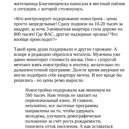
жительница Благовещенска написала в местный паблик
о ситуации, с которой столкнулась.
«Кто контролирует подорожание новостроек - цены
просто запредельные! Сразу подняли на 10-20 тысяч за
квадрат, за ночь 3-комнатная квартира стала дороже на
800 тысяч! Где ФАС, другие надзорные органы? Что
вообще происходит?»
Такой крик души поддержали и другие горожане. А
вскоре в редакцию обратился читатель. Мужчина уже
давно мониторит стоимость жилья. Они с супругой
мечтают взять новостройку в ипотеку, желательно по
дальневосточной программе. Долгое время амурчане не
могли подобрать себе квартиру мечты. И вот вроде бы
решились - но цены резко выросли.
Новостройки подорожали как минимум на
500 тысяч. Нам теперь не хватает на
первоначальный взнос. И главное,
непонятно, все льготные программы
направлены на то, чтобы удержать
молодёжь, улучшить демографическое
положение за счёт роста рождаемости,
понизить отток населения. А как оставаться