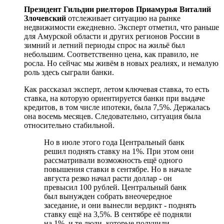
Президент Гильдии риелторов Приамурья Виталий
Злочевский
отслеживает ситуацию на рынке
недвижимости ежедневно.
Эксперт отметил, что раньше
для Амурской области и других регионов России в
зимний и летний периоды спрос на жильё был
небольшим. Соответственно цена, как правило, не
росла. Но сейчас мы живём в новых реалиях, и немалую
роль здесь сыграли банки.
Как рассказал эксперт,
летом ключевая ставка, то есть
ставка, на которую ориентируется банки при выдаче
кредитов, в том числе ипотеки, была 7,5%. Держалась
она восемь месяцев. Следовательно, ситуация была
относительно стабильной.
Но в июле этого года Центральный банк
решил поднять ставку на 1%. При этом они
рассматривали возможность ещё одного
повышения ставки в сентябре. Но в начале
августа резко начал расти доллар - он
превысил 100 рублей. Центральный банк
был вынужден собрать внеочередное
заседание, и они вынесли вердикт - поднять
ставку ещё на 3,5%. В сентябре её подняли
на 1%, и те люди, которые получили