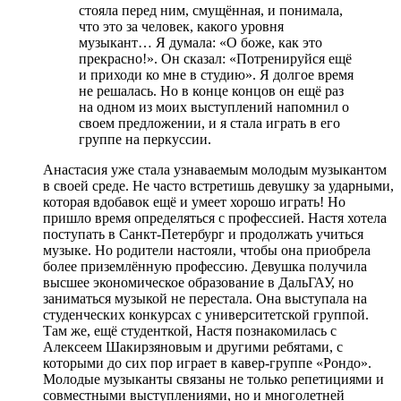
стояла перед ним, смущённая, и понимала,
что это за человек, какого уровня
музыкант… Я думала: «О боже, как это
прекрасно!». Он сказал: «Потренируйся ещё
и приходи ко мне в студию». Я долгое время
не решалась. Но в конце концов он ещё раз
на одном из моих выступлений напомнил о
своем предложении, и я стала играть в его
группе на перкуссии.
Анастасия уже стала узнаваемым молодым музыкантом
в своей среде. Не часто встретишь девушку за ударными,
которая вдобавок ещё и умеет хорошо играть! Но
пришло время определяться с профессией. Настя хотела
поступать в Санкт-Петербург и продолжать учиться
музыке. Но родители настояли, чтобы она приобрела
более приземлённую профессию. Девушка получила
высшее экономическое образование в ДальГАУ, но
заниматься музыкой не перестала. Она выступала на
студенческих конкурсах с университетской группой.
Там же, ещё студенткой, Настя познакомилась с
Алексеем Шакирзяновым и другими ребятами, с
которыми до сих пор играет в кавер-группе «Рондо».
Молодые музыканты связаны не только репетициями и
совместными выступлениями, но и многолетней