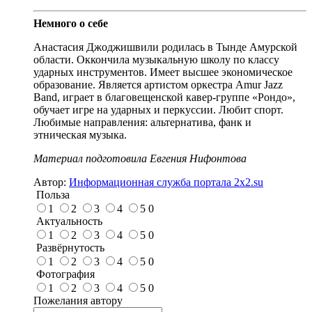
Немного о себе
Анастасия Джоджишвили родилась в Тынде Амурской
области. Оккончила музыкальную школу по классу
ударных инструментов. Имеет высшее экономическое
образование. Является артистом оркестра Amur Jazz
Band, играет в благовещенской кавер-группе «Рондо»,
обучает игре на ударных и перкуссии. Любит спорт.
Любимые направления: альтернатива, фанк и
этническая музыка.
Материал подготовила Евгения Нифонтова
Автор:
Информационная служба портала 2x2.su
Польза
1
2
3
4
5
0
Актуальность
1
2
3
4
5
0
Развёрнутость
1
2
3
4
5
0
Фотография
1
2
3
4
5
0
Пожелания автору