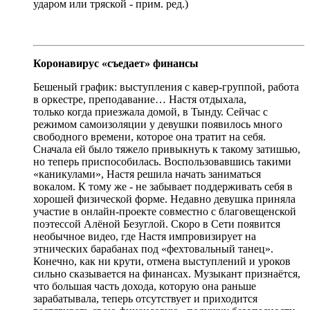
ударом или тряской - прим. ред.)
Коронавирус «съедает» финансы
Бешеный график: выступления с кавер-группой, работа
в оркестре, преподавание… Настя отдыхала,
только когда приезжала домой, в Тынду. Сейчас с
режимом самоизоляции у девушки появилось много
свободного времени, которое она тратит на себя.
Сначала ей было тяжело привыкнуть к такому затишью,
но теперь приспособилась. Воспользовавшись такими
«каникулами», Настя решила начать заниматься
вокалом. К тому же - не забывает поддерживать себя в
хорошей физической форме. Недавно девушка приняла
участие в онлайн-проекте совместно с благовещенской
поэтессой Алёной Безуглой. Скоро в Сети появится
необычное видео, где Настя импровизирует на
этнических барабанах под «фехтовальный танец».
Конечно, как ни крути, отмена выступлений и уроков
сильно сказывается на финансах. Музыкант признаётся,
что большая часть дохода, которую она раньше
зарабатывала, теперь отсутствует и приходится