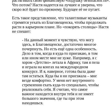
растягивать свою финансовую «подушку безопасности».
Что потом? Настя надеется на лучшее и уверена, что
скоро всё будет по-прежнему. Будущее её не пугает.
Есть такое представление, что талантливые музыканты
стремятся уехать из Благовещенска, чтобы продолжать
расти в карьерном плане. Но «покорять столицы» Настя
не спешит:
- На данный момент я чувствую, что могу
здесь, в Благовещенске, достаточно многое
почерпнуть. Но есть ещё одна особенность.
Дело в том, когда я куда-то приезжаю, в том
или ином месте мне не хуже. Например, я с
хором «Детство» летала в Африку, там я пела
и играла на конгах на международном
конкурсе. И я, наверное, готова была даже
там остаться. Куда бы я ни приезжала – мне
везде комфортно. У меня нет внутреннего
стремления ехать куда-то специально, чтобы
реализовать себя. Я считаю, что самое
важное находится внутри тебя и не имеет
большого значения, где ты при этом
находишься.