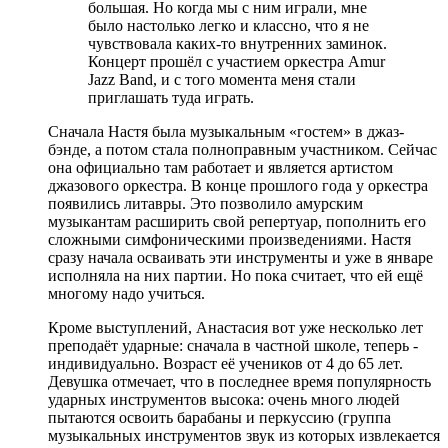
большая. Но когда мы с ним играли, мне
было настолько легко и классно, что я не
чувствовала каких-то внутренних заминок.
Концерт прошёл с участием оркестра Amur
Jazz Band, и с того момента меня стали
приглашать туда играть.
Сначала Настя была музыкальным «гостем» в джаз-
бэнде, а потом стала полноправным участником. Сейчас
она официально там работает и является артистом
джазового оркестра. В конце прошлого года у оркестра
появились литавры. Это позволило амурским
музыкантам расширить свой репертуар, пополнить его
сложными симфоническими произведениями. Настя
сразу начала осваивать эти инструменты и уже в январе
исполняла на них партии. Но пока считает, что ей ещё
многому надо учиться.
Кроме выступлений, Анастасия вот уже несколько лет
преподаёт ударные: сначала в частной школе, теперь -
индивидуально. Возраст её учеников от 4 до 65 лет.
Девушка отмечает, что в последнее время популярность
ударных инструментов высока: очень много людей
пытаются освоить барабаны и перкуссию (группа
музыкальных инструментов звук из которых извлекается