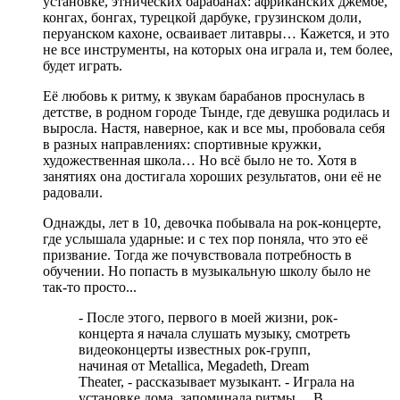
установке, этнических барабанах: африканских джембе,
конгах, бонгах, турецкой дарбуке, грузинском доли,
перуанском кахоне, осваивает литавры… Кажется, и это
не все инструменты, на которых она играла и, тем более,
будет играть.
Её любовь к ритму, к звукам барабанов проснулась в
детстве, в родном городе Тынде, где девушка родилась и
выросла. Настя, наверное, как и все мы, пробовала себя
в разных направлениях: спортивные кружки,
художественная школа… Но всё было не то. Хотя в
занятиях она достигала хороших результатов, они её не
радовали.
Однажды, лет в 10, девочка побывала на рок-концерте,
где услышала ударные: и с тех пор поняла, что это её
призвание. Тогда же почувствовала потребность в
обучении. Но попасть в музыкальную школу было не
так-то просто...
- После этого, первого в моей жизни, рок-
концерта я начала слушать музыку, смотреть
видеоконцерты известных рок-групп,
начиная от Metallica, Megadeth, Dream
Theater, - рассказывает музыкант. - Играла на
установке дома, запоминала ритмы… В