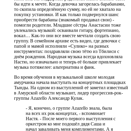
бы идти к мечте. Когда девочка загорелась барабанами,
то скопила определённую сумму, но ей не хватало на
покупку установки. И как только подвернулся шанс
приобрести барабаны (знакомый продавал свои) -
помогли родители. Младшие сёстры Анастасии тоже
увлекались музыкой: осваивали гитару, фортепиано,
вокал… Как-то они все вместе мечтали создать свою
группу. В семейном архиве есть видео, где девочки с
папой и мамой исполняли «Сулико» на разных
инструментах: поздравляли свою тётю из Тбилиси с
днём рождения. Народная музыка всегда вдохновляла
Настю, но изначально и теперь её больше привлекает
музыка потяжелее: альтернатива и фанк.
Во время обучения в музыкальной школе молодая
амурчанка начала выступать на концертных площадках
Тынды. На одном из выступлений её заметил известный
в Амурской области музыкант, лидер прогрессив-рок-
группы Azazello Александр Кулак.
- Я, конечно, о группе Azazello знала, была
на всех их рок-концертах, - вспоминает
Настя. - После моего первого выступления с
оркестром ко мне подошёл дядя Саша и
начал заваливать меня комплиментами. А я