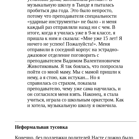
музыкальную школу в Тынде я пыталась
пробиться два года. Это было непросто,
потому что преподавателя специальности
«ударные инструменты» не было - и меня
каждый раз отправляли назад ни с чем. В
итоге, когда я училась уже в 9-м классе, я
пришла к ним и сказала: «Мне уже 15 лет! Я
ничего не успею! Пожалуйста!». Меня
отправили в соседний корпус на эстрадно-
джазовое отделение поговорить с
преподавателем Вадимом Валентиновичем
Животиковым. Я так боялась, что попросила
пойти со мной маму. Мы с мамой пришли к
нему, а я стою, как истукан... Но я
справилась со страхом, показала
преподавателю, чему уже сама научилась, и
он согласился меня взять. Наконец, я стала
учиться, играла со школьным оркестром. Как
и хотела, музыкальную школу я окончила.
Неформальная тусовка
Конечно, без поддержки родителей Насте сложно было