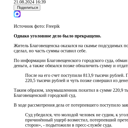
21.08.2024 16:39
Поделиться
Источник фото:
Freepik
Однако уголовное дело было прекращено.
Житель Благовещенска оказался на скамье подсудимых пос
сделал, но часть суммы оставил себе.
По информации Благовещенского городского суда, обман 
деньги, а также обязался позже обналичить сумму и отдат
После на его счет поступили 813,9 тысячи рублей. 
220,5 тысячи рублей и чуть позже совершил из дене
Таким образом, злоумышленник похитил в сумме 220,9 тыс
Благовещенский городской суд.
В ходе рассмотрения дела от потерпевшего поступило зая
Суд убедился, что молодой человек не судим, к уг
причинённый ущерб возместил, потерпевший претенз
сторон», - подытожили в пресс-службе суда.