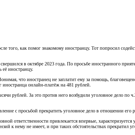
ле того, как помог знакомому иностранцу. Тот попросил содейс
свершился в октябре 2023 года. По просьбе иностранного прияте
ь её иностранцу.
Понимая, что иностранец не заплатит ему за помощь, благовещене
г иностранца онлайн-платёж на 481 рублей.
ячи рублей. За это против него возбудили уголовное дело по ч.
вление с просьбой прекратить уголовное дело в отношении его 
оловной ответственности привлекается впервые, характеризуется
ий к нему не имеет, и при таких обстоятельствах прекратил у