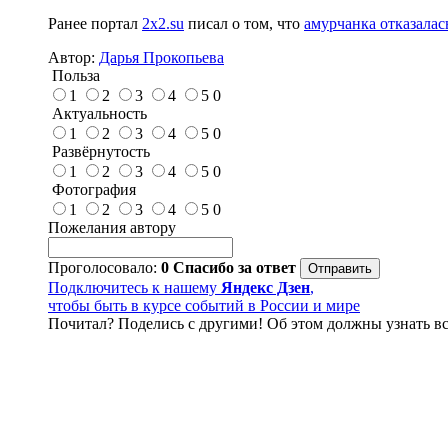
Ранее портал
2x2.su
писал о том, что
амурчанка отказалас
Автор:
Дарья Прокопьева
Польза
1
2
3
4
5
0
Актуальность
1
2
3
4
5
0
Развёрнутость
1
2
3
4
5
0
Фотография
1
2
3
4
5
0
Пожелания автору
Проголосовало:
0
Спасибо за ответ
Подключитесь к нашему
Яндекс Дзен
,
чтобы быть в курсе событий в России и мире
Почитал? Поделись с другими! Об этом должны узнать вс