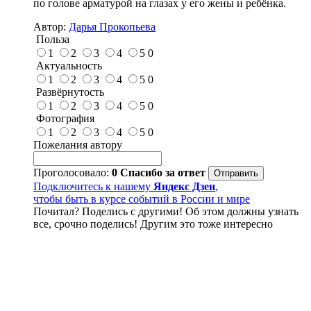
по голове арматурой на глазах у его жены и ребёнка.
Автор:
Дарья Прокопьева
Польза
1
2
3
4
5
0
Актуальность
1
2
3
4
5
0
Развёрнутость
1
2
3
4
5
0
Фотография
1
2
3
4
5
0
Пожелания автору
Проголосовало:
0
Спасибо за ответ
Подключитесь к нашему
Яндекс Дзен
,
чтобы быть в курсе событий в России и мире
Почитал? Поделись с другими! Об этом должны узнать
все, срочно поделись! Другим это тоже интересно