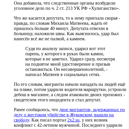
Она добавила, что следственные органы возбудили
уголовное дело по ч. 2 ст. 213 УК РФ «Хулиганство».
Что же касается депутата, то к нему приехала скорая -
правда, по словам Михаила Матвеева, ждать её
пришлось больше 40 минут. Депутата отвезли в
больницу, наложили швы. Как выяснилось, удар был
нанесён всё же не палкой, а камнем.
Судя по анализу записи, ударил вот этот
парень, у которого в руках были камни,
которые я не заметил. Ударил сразу, несмотря
на поднятое мной удостоверение и призыв
остановиться. Он несовершеннолетний, -
написал Матвеев в социальных сетях.
По его словам, мигранты начали нападать на людей ещё
на пляже, потом ударили водителя маршрутки, устроили
дебош в магазине, а следом атаковали двоих прохожих -
свидетелем этого инцидента и стал депутат.
Ранее сообщалось, что
двое мигрантов, задержанных по
делу о жестоком убийстве в Жуковском, вышли на
свободу
. Как писал портал
2x2.su
, у них возник
конфликт с 42-летним мужчиной. Последнего ударили