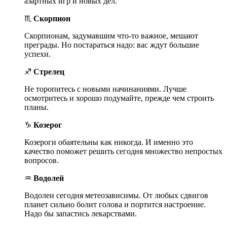
азартных игр и новых дел.
♏
Скорпион
Скорпионам, задумавшим что-то важное, мешают
преграды. Но постараться надо: вас ждут большие
успехи.
♐
Стрелец
Не торопитесь с новыми начинаниями. Лучше
осмотритесь и хорошо подумайте, прежде чем строить
планы.
♑
Козерог
Козероги обаятельны как никогда. И именно это
качество поможет решить сегодня множество непростых
вопросов.
♒
Водолей
Водолеи сегодня метеозависимы. От любых сдвигов
планет сильно болит голова и портится настроение.
Надо бы запастись лекарствами.