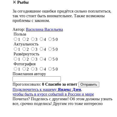
♓
Рыбы
За сегодняшние ошибки придётся сильно поплатиться,
так что стоит быть внимательнее. Также возможны
проблемы с законом.
Автор:
Василина Васильева
Польза
1
2
3
4
5
0
Актуальность
1
2
3
4
5
0
Развёрнутость
1
2
3
4
5
0
Фотография
1
2
3
4
5
0
Пожелания автору
Проголосовало:
0
Спасибо за ответ
Подключитесь к нашему
Яндекс Дзен
,
чтобы быть в курсе событий в России и мире
Почитал? Поделись с другими! Об этом должны узнать
все, срочно поделись! Другим это тоже интересно