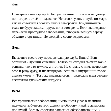
Лев
Проверьте свой гардероб. Бытует мнение, что там есть одежда
по погоде, вот её и надевайте. Не стоит гулять в шубе по жаре,
как не советуется оголять тело в заморозки. Кондиционеры
тоже не будут вашими друзьями в этот день. Если вы недавно
перенесли простудное заболевание, рискуете вернуть заразу
обратно в организм. Не рискуйте своим здоровьем.
Дева
Вы хотите съесть эту подозрительную еду?.. Ешьте! Ваш
организм - лучший советчик. Только он сегодня сможет точно
решить, что вам нужно, а что нет. Не спорьте с ним, позвольте
себе и рыбу фугу, и шелкопрядов, если ваш внутренний голос
скажет «хочу!». Того же правила стоит придерживаться сегодня
касательно физических нагрузок.
Весы
Все хронические заболевания, имеющиеся у вас в наличии,
надумают взбунтоваться. Держите оборону, имейте лекарства
под рукой. Звезды советуют запастись обезболивающим, к