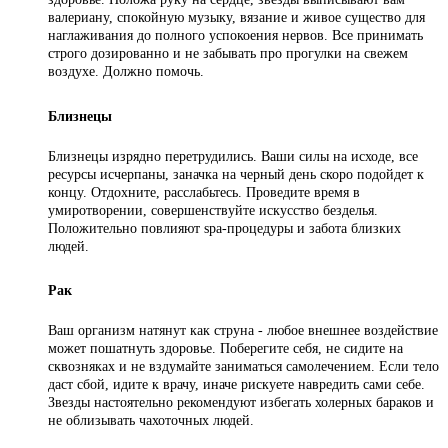
валериану, спокойную музыку, вязание и живое существо для
наглаживания до полного успокоения нервов. Все принимать
строго дозированно и не забывать про прогулки на свежем
воздухе. Должно помочь.
Близнецы
Близнецы изрядно перетрудились. Ваши силы на исходе, все
ресурсы исчерпаны, заначка на черный день скоро подойдет к
концу. Отдохните, расслабьтесь. Проведите время в
умиротворении, совершенствуйте искусство безделья.
Положительно повлияют spa-процедуры и забота близких
людей.
Рак
Ваш организм натянут как струна - любое внешнее воздействие
может пошатнуть здоровье. Поберегите себя, не сидите на
сквозняках и не вздумайте заниматься самолечением. Если тело
даст сбой, идите к врачу, иначе рискуете навредить сами себе.
Звезды настоятельно рекомендуют избегать холерных бараков и
не облизывать чахоточных людей.