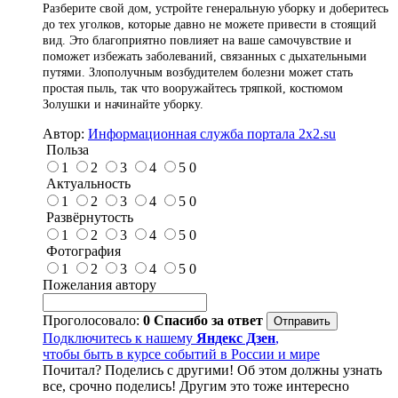
Разберите свой дом, устройте генеральную уборку и доберитесь
до тех уголков, которые давно не можете привести в стоящий
вид. Это благоприятно повлияет на ваше самочувствие и
поможет избежать заболеваний, связанных с дыхательными
путями. Злополучным возбудителем болезни может стать
простая пыль, так что вооружайтесь тряпкой, костюмом
Золушки и начинайте уборку.
Автор:
Информационная служба портала 2x2.su
Польза
1
2
3
4
5
0
Актуальность
1
2
3
4
5
0
Развёрнутость
1
2
3
4
5
0
Фотография
1
2
3
4
5
0
Пожелания автору
Проголосовало:
0
Спасибо за ответ
Подключитесь к нашему
Яндекс Дзен
,
чтобы быть в курсе событий в России и мире
Почитал? Поделись с другими! Об этом должны узнать
все, срочно поделись! Другим это тоже интересно