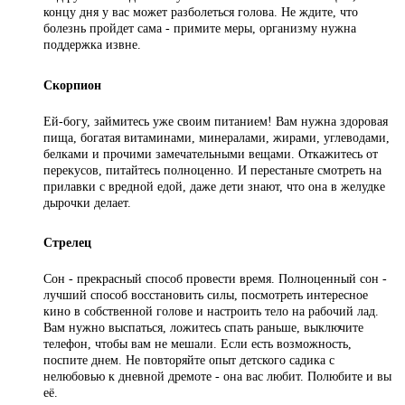
концу дня у вас может разболеться голова. Не ждите, что
болезнь пройдет сама - примите меры, организму нужна
поддержка извне.
Скорпион
Ей-богу, займитесь уже своим питанием! Вам нужна здоровая
пища, богатая витаминами, минералами, жирами, углеводами,
белками и прочими замечательными вещами. Откажитесь от
перекусов, питайтесь полноценно. И перестаньте смотреть на
прилавки с вредной едой, даже дети знают, что она в желудке
дырочки делает.
Стрелец
Сон - прекрасный способ провести время. Полноценный сон -
лучший способ восстановить силы, посмотреть интересное
кино в собственной голове и настроить тело на рабочий лад.
Вам нужно выспаться, ложитесь спать раньше, выключите
телефон, чтобы вам не мешали. Если есть возможность,
поспите днем. Не повторяйте опыт детского садика с
нелюбовью к дневной дремоте - она вас любит. Полюбите и вы
её.