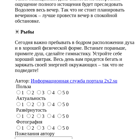
ощущение полного истощения будет преследовать
Водолеев весь вечер. Так что не стоит планировать
вечеринок – лучше провести вечер в спокойной
обстановке.
♓
Рыбы
Сегодня важно пребывать в бодром расположении духа
и в хорошей физической форме. Встаньте пораньше,
примите душ, сделайте гимнастику. Устройте себе
хороший завтрак. Весь день вам придется бегать и
заряжать своей энергией окружающих – так что не
подведите!
Автор:
Информационная служба портала 2x2.su
Польза
1
2
3
4
5
0
Актуальность
1
2
3
4
5
0
Развёрнутость
1
2
3
4
5
0
Фотография
1
2
3
4
5
0
Пожелания автору