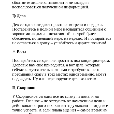
сболтните лишнего: запомнят и не замедлят
воспользоваться полученной информацией.
♍
Дева
Дев сегодня ожидают приятные встречи и подарки.
Постарайтесь в полной мере насладиться общением с
хорошими людьми – позитивный настрой будет
обеспечен, по меньшей мере, на неделю. И постарайтесь
не оставаться в долгу – улыбайтесь и дарите позитив!
♎
Весы
Постарайтесь сегодня не простыть под кондиционером.
Здоровье вам еще пригодится, а вот дела, которые
сейчас кажутся очень важными и требуют вашего
пребывания сразу в трех местах одновременно, могут
подождать. Ну или перепоручите дела коллегам.
♏
Скорпион
У Скорпионов сегодня все по плану: и дома, и на
работе. Главное – не отступать от намеченной цели и
действовать строго так, как вы задумывали – тогда все
точно успеете. А если плана еще нет – самое время им