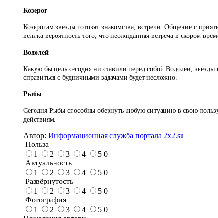
Козерог
Козерогам звезды готовят знакомства, встречи. Общение с прия
велика вероятность того, что неожиданная встреча в скором врем
Водолей
Какую бы цель сегодня ни ставили перед собой Водолеи, звезды 
справиться с будничными задачами будет несложно.
Рыбы
Сегодня Рыбы способны обернуть любую ситуацию в свою пользу.
действиям.
Автор:
Информационная служба портала 2x2.su
Польза
1
2
3
4
5
0
Актуальность
1
2
3
4
5
0
Развёрнутость
1
2
3
4
5
0
Фотография
1
2
3
4
5
0