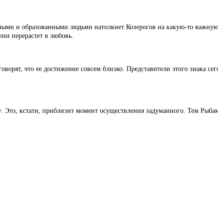
тными и образованными людьми натолкнет Козерогов на какую-то важную 
ени перерастет в любовь.
говорят, что ее достижение совсем близко. Представители этого знака с
 Это, кстати, приблизит момент осуществления задуманного. Тем Рыбам