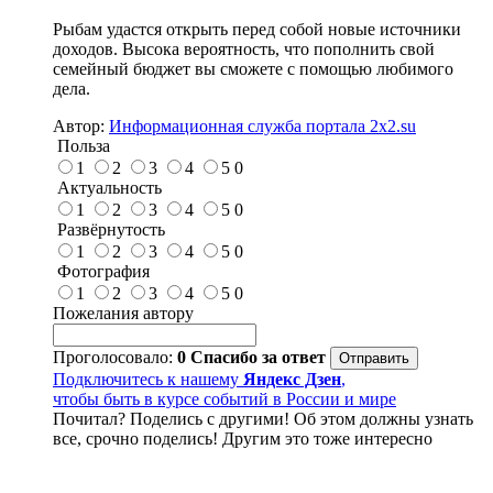
Рыбам удастся открыть перед собой новые источники
доходов. Высока вероятность, что пополнить свой
семейный бюджет вы сможете с помощью любимого
дела.
Автор:
Информационная служба портала 2x2.su
Польза
1
2
3
4
5
0
Актуальность
1
2
3
4
5
0
Развёрнутость
1
2
3
4
5
0
Фотография
1
2
3
4
5
0
Пожелания автору
Проголосовало:
0
Спасибо за ответ
Подключитесь к нашему
Яндекс Дзен
,
чтобы быть в курсе событий в России и мире
Почитал? Поделись с другими! Об этом должны узнать
все, срочно поделись! Другим это тоже интересно