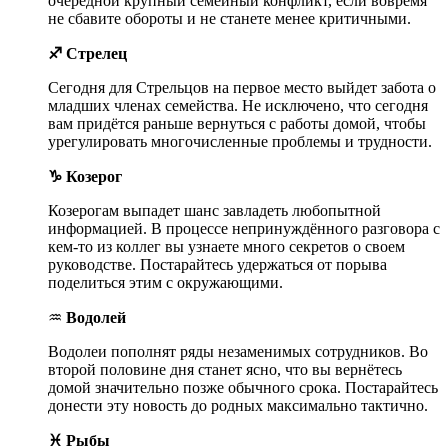
очередной крупный семейный конфликт, если вовремя
не сбавите обороты и не станете менее критичными.
♐ Стрелец
Сегодня для Стрельцов на первое место выйдет забота о
младших членах семейства. Не исключено, что сегодня
вам придётся раньше вернуться с работы домой, чтобы
урегулировать многочисленные проблемы и трудности.
♑ Козерог
Козерогам выпадет шанс завладеть любопытной
информацией. В процессе непринуждённого разговора с
кем-то из коллег вы узнаете много секретов о своем
руководстве. Постарайтесь удержаться от порыва
поделиться этим с окружающими.
♒
Водолей
Водолеи пополнят ряды незаменимых сотрудников. Во
второй половине дня станет ясно, что вы вернётесь
домой значительно позже обычного срока. Постарайтесь
донести эту новость до родных максимально тактично.
♓ Рыбы