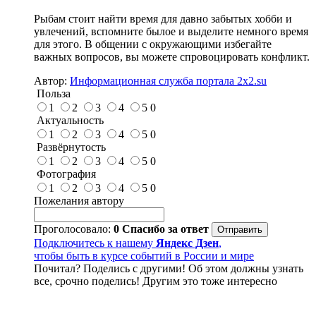
Рыбам стоит найти время для давно забытых хобби и
увлечений, вспомните былое и выделите немного время
для этого. В общении с окружающими избегайте
важных вопросов, вы можете спровоцировать конфликт.
Автор:
Информационная служба портала 2x2.su
Польза
1
2
3
4
5
0
Актуальность
1
2
3
4
5
0
Развёрнутость
1
2
3
4
5
0
Фотография
1
2
3
4
5
0
Пожелания автору
Проголосовало:
0
Спасибо за ответ
Подключитесь к нашему
Яндекс Дзен
,
чтобы быть в курсе событий в России и мире
Почитал? Поделись с другими! Об этом должны узнать
все, срочно поделись! Другим это тоже интересно