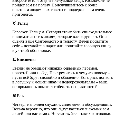
выбросите или отдайте ненужные вещи. Расхламление
пойдёт вам на пользу. Прислушивайтесь к более
опытным людям – их советы и поддержка вам очень
пригодятся.
♉ Телец
Гороскоп Тельцам. Сегодня стоит быть снисходительнее
и внимательнее к людям, которые вас окружают. Они
оценят ваше благородство и теплоту. Вечер посвятите
себе – погуляйте в парке или почитайте хорошую книгу
в уютной обстановке.
♊ Близнецы
Звёзды не обещают никаких серьёзных перемен,
новостей или побед. Не стремитесь к чему-то новому –
пусть всё будет спокойно и обыденно. Есть риск попасть
в ловушку к мошенникам и недоброжелателям – ваша
осторожность поможет избежать неприятностей.
♋ Рак
Четверг наполнен слухами, сплетнями и обсуждениями.
Весьма вероятно, что они будут касаться знакомых вам
людей или вас самих. Не участвуйте в таких разговорах