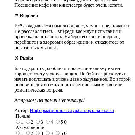
Посещение кафе или кинотеатра будет очень кстати.
♒ Водолей
Всё складывается намного лучше, чем вы предполагали.
Не расслабляйтесь – впереди вас ждут испытания и
проверка на прочность. Наберитесь сил и энергии,
перейдите на здоровый образ жизни и откажитесь от
негативных мыслей.
♓ Рыбы
Благодаря трудолюбию и профессионализму вы на
хорошем счету у окружающих. Не бойтесь рискнуть и
начать воплощать в жизнь давно задуманное. Во второй
половине дня возможно интересное знакомство или
романтическая встреча.
Астролог: Вениамин Непомнящий
Автор:
Информационная служба портала 2x2.su
Польза
1
2
3
4
5
0
Актуальность
1
2
3
4
5
0