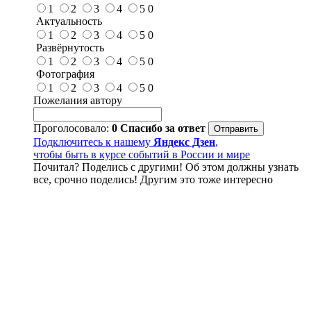
1
2
3
4
5
0
Актуальность
1
2
3
4
5
0
Развёрнутость
1
2
3
4
5
0
Фотография
1
2
3
4
5
0
Пожелания автору
Проголосовало:
0
Спасибо за ответ
Подключитесь к нашему
Яндекс Дзен
,
чтобы быть в курсе событий в России и мире
Почитал? Поделись с другими! Об этом должны узнать
все, срочно поделись! Другим это тоже интересно