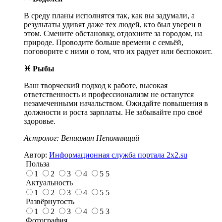
В среду планы исполнятся так, как вы задумали, а
результаты удивят даже тех людей, кто был уверен в
этом. Смените обстановку, отдохните за городом, на
природе. Проводите больше времени с семьёй,
поговорите с ними о том, что их радует или беспокоит.
♓ Рыбы
Ваш творческий подход к работе, высокая
ответственность и профессионализм не останутся
незамеченными начальством. Ожидайте повышения в
должности и роста зарплаты. Не забывайте про своё
здоровье.
Астролог: Вениамин Непомнящий
Автор:
Информационная служба портала 2x2.su
Польза
1
2
3
4
5
5
Актуальность
1
2
3
4
5
5
Развёрнутость
1
2
3
4
5
3
Фотография