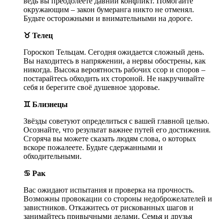
ведь вы преодолеете давний конфликт. Помогайте
окружающим – закон бумеранга никто не отменял.
Будьте осторожными и внимательными на дороге.
♉ Телец
Гороскоп Тельцам. Сегодня ожидается сложный день.
Вы находитесь в напряжении, а нервы обострены, как
никогда. Высока вероятность рабочих ссор и споров –
постарайтесь обходить их стороной. Не накручивайте
себя и берегите своё душевное здоровье.
♊ Близнецы
Звёзды советуют определиться с вашей главной целью.
Осознайте, что результат важнее путей его достижения.
Сгоряча вы можете сказать людям слова, о которых
вскоре пожалеете. Будьте сдержанными и
обходительными.
♋ Рак
Вас ожидают испытания и проверка на прочность.
Возможны провокации со стороны недоброжелателей и
завистников. Откажитесь от рискованных шагов и
занимайтесь привычными делами. Семья и друзья