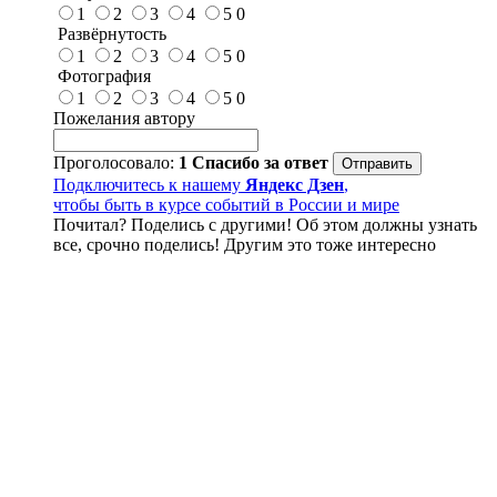
1
2
3
4
5
0
Развёрнутость
1
2
3
4
5
0
Фотография
1
2
3
4
5
0
Пожелания автору
Проголосовало:
1
Спасибо за ответ
Подключитесь к нашему
Яндекс Дзен
,
чтобы быть в курсе событий в России и мире
Почитал? Поделись с другими! Об этом должны узнать
все, срочно поделись! Другим это тоже интересно