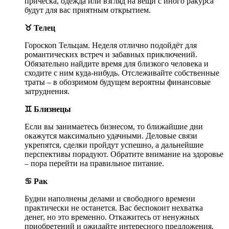
причёска, одежда или взгляд на вещи с иного ракурса
будут для вас приятным открытием.
♉ Телец
Гороскоп Тельцам. Неделя отлично подойдёт для
романтических встреч и забавных приключений.
Обязательно найдите время для близкого человека и
сходите с ним куда-нибудь. Отслеживайте собственные
траты – в обозримом будущем вероятны финансовые
затруднения.
♊ Близнецы
Если вы занимаетесь бизнесом, то ближайшие дни
окажутся максимально удачными. Деловые связи
укрепятся, сделки пройдут успешно, а дальнейшие
перспективы порадуют. Обратите внимание на здоровье
– пора перейти на правильное питание.
♋ Рак
Будни наполнены делами и свободного времени
практически не останется. Вас беспокоит нехватка
денег, но это временно. Откажитесь от ненужных
приобретений и ожидайте интересного предложения,