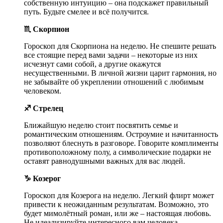
собственную интуицию – она подскажет правильный
путь. Будьте смелее и всё получится.
♏ Скорпион
Гороскоп для Скорпиона на неделю. Не спешите решать
все стоящие перед вами задачи – некоторые из них
исчезнут сами собой, а другие окажутся
несущественными. В личной жизни царит гармония, но
не забывайте об укреплении отношений с любимым
человеком.
♐ Стрелец
Ближайшую неделю стоит посвятить семье и
романтическим отношениям. Остроумие и начитанность
позволяют блеснуть в разговоре. Говорите комплименты
противоположному полу, а символические подарки не
оставят равнодушными важных для вас людей.
♑ Козерог
Гороскоп для Козерога на неделю. Легкий флирт может
привести к неожиданным результатам. Возможно, это
будет мимолётный роман, или же – настоящая любовь.
Не идеализируйте интересного вам человека.