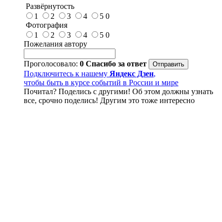
Развёрнутость
1
2
3
4
5
0
Фотография
1
2
3
4
5
0
Пожелания автору
Проголосовало:
0
Спасибо за ответ
Подключитесь к нашему
Яндекс Дзен
,
чтобы быть в курсе событий в России и мире
Почитал? Поделись с другими! Об этом должны узнать
все, срочно поделись! Другим это тоже интересно