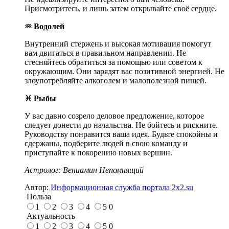
Присмотритесь, и лишь затем открывайте своё сердце.
♒ Водолей
Внутренний стержень и высокая мотивация помогут
вам двигаться в правильном направлении. Не
стесняйтесь обратиться за помощью или советом к
окружающим. Они зарядят вас позитивной энергией. Не
злоупотребляйте алкоголем и малополезной пищей.
♓ Рыбы
У вас давно созрело деловое предложение, которое
следует донести до начальства. Не бойтесь и рискните.
Руководству понравится ваша идея. Будьте спокойны и
сдержаны, подберите людей в свою команду и
приступайте к покорению новых вершин.
Астролог: Вениамин Непомнящий
Автор:
Информационная служба портала 2x2.su
Польза
1
2
3
4
5
0
Актуальность
1
2
3
4
5
0