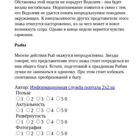
Обстановка этой недели не порадует Водолеев - она будет
весьма нестабильна. Недопонимание появится в связи с тем,
что Водолеям не удастся понять непредсказуемое поведение
окружающих. К импульсивности других представители этого
знака отнесутся настороженно, из-за чего может и вовсе
возникнуть ссора. Однако в конце недели вернется чувство
гармонии.
Рыбы
Многие действия Рыб окажутся непродуктивны. Звезды
говорят, что представителям этого знака стоит потрудиться во
имя общего блага. Кстати, подготовкой к праздникам Рыбам
лучше не заниматься в одиночку. При этом стоит избежать
спонтанных преобразований в быту.
Автор:
Информационная служба портала 2x2.su
Польза
1
2
3
4
5
0
Актуальность
1
2
3
4
5
0
Развёрнутость
1
2
3
4
5
0
Фотография
1
2
3
4
5
0