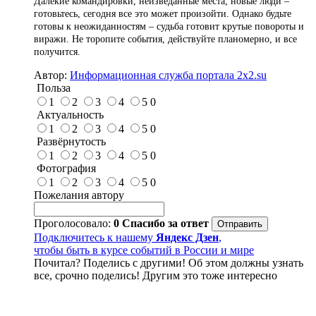
Далекие командировки, неизведанные места, новые люди –
готовьтесь, сегодня все это может произойти. Однако будьте
готовы к неожиданностям – судьба готовит крутые повороты и
виражи. Не торопите события, действуйте планомерно, и все
получится.
Автор:
Информационная служба портала 2x2.su
Польза
1
2
3
4
5
0
Актуальность
1
2
3
4
5
0
Развёрнутость
1
2
3
4
5
0
Фотография
1
2
3
4
5
0
Пожелания автору
Проголосовало:
0
Спасибо за ответ
Подключитесь к нашему
Яндекс Дзен
,
чтобы быть в курсе событий в России и мире
Почитал? Поделись с другими! Об этом должны узнать
все, срочно поделись! Другим это тоже интересно