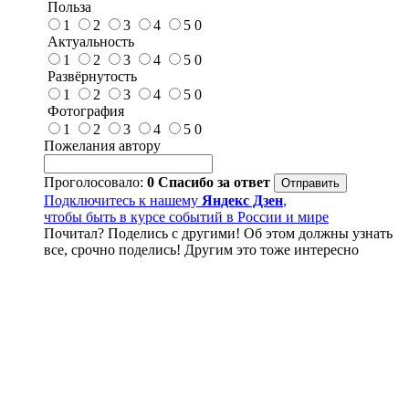
Польза
1
2
3
4
5
0
Актуальность
1
2
3
4
5
0
Развёрнутость
1
2
3
4
5
0
Фотография
1
2
3
4
5
0
Пожелания автору
Проголосовало:
0
Спасибо за ответ
Подключитесь к нашему
Яндекс Дзен
,
чтобы быть в курсе событий в России и мире
Почитал? Поделись с другими! Об этом должны узнать
все, срочно поделись! Другим это тоже интересно