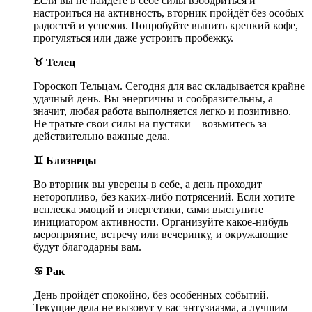
Если вы не найдёте в себе силы взбодриться и
настроиться на активность, вторник пройдёт без особых
радостей и успехов. Попробуйте выпить крепкий кофе,
прогуляться или даже устроить пробежку.
♉ Телец
Гороскоп Тельцам. Сегодня для вас складывается крайне
удачный день. Вы энергичны и сообразительны, а
значит, любая работа выполняется легко и позитивно.
Не тратьте свои силы на пустяки – возьмитесь за
действительно важные дела.
♊ Близнецы
Во вторник вы уверены в себе, а день проходит
неторопливо, без каких-либо потрясений. Если хотите
всплеска эмоций и энергетики, сами выступите
инициатором активности. Организуйте какое-нибудь
мероприятие, встречу или вечеринку, и окружающие
будут благодарны вам.
♋ Рак
День пройдёт спокойно, без особенных событий.
Текущие дела не вызовут у вас энтузиазма, а лучшим