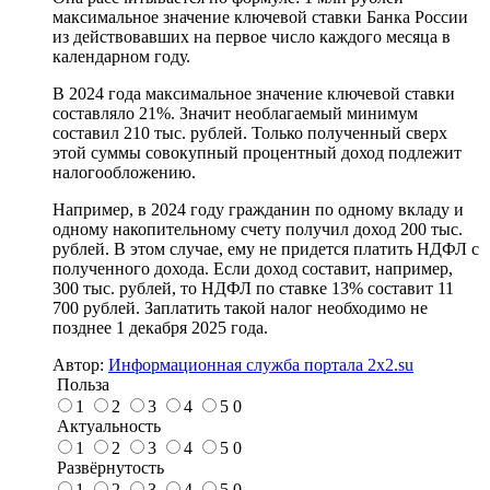
максимальное значение ключевой ставки Банка России
из действовавших на первое число каждого месяца в
календарном году.
В 2024 года максимальное значение ключевой ставки
составляло 21%. Значит необлагаемый минимум
составил 210 тыс. рублей. Только полученный сверх
этой суммы совокупный процентный доход подлежит
налогообложению.
Например, в 2024 году гражданин по одному вкладу и
одному накопительному счету получил доход 200 тыс.
рублей. В этом случае, ему не придется платить НДФЛ с
полученного дохода. Если доход составит, например,
300 тыс. рублей, то НДФЛ по ставке 13% составит 11
700 рублей. Заплатить такой налог необходимо не
позднее 1 декабря 2025 года.
Автор:
Информационная служба портала 2x2.su
Польза
1
2
3
4
5
0
Актуальность
1
2
3
4
5
0
Развёрнутость
1
2
3
4
5
0