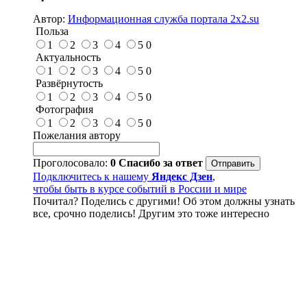
Автор:
Информационная служба портала 2x2.su
Польза
1
2
3
4
5
0
Актуальность
1
2
3
4
5
0
Развёрнутость
1
2
3
4
5
0
Фотография
1
2
3
4
5
0
Пожелания автору
Проголосовало:
0
Спасибо за ответ
Подключитесь к нашему
Яндекс Дзен
,
чтобы быть в курсе событий в России и мире
Почитал? Поделись с другими! Об этом должны узнать
все, срочно поделись! Другим это тоже интересно