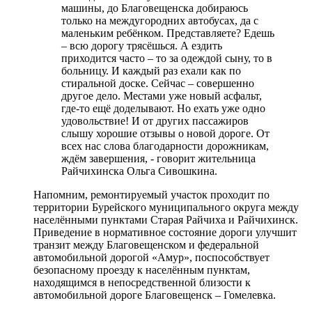
машины, до Благовещенска добираюсь
только на междугородних автобусах, да с
маленьким ребёнком. Представляете? Едешь
– всю дорогу трясёшься. А ездить
приходится часто – то за одеждой сыну, то в
больницу. И каждый раз ехали как по
стиральной доске. Сейчас – совершенно
другое дело. Местами уже новый асфальт,
где-то ещё доделывают. Но ехать уже одно
удовольствие! И от других пассажиров
слышу хорошие отзывы о новой дороге. От
всех нас слова благодарности дорожникам,
ждём завершения, - говорит жительница
Райчихинска Ольга Сивошкина.
Напомним, ремонтируемый участок проходит по
территории Бурейского муниципального округа между
населёнными пунктами Старая Райчиха и Райчихинск.
Приведение в нормативное состояние дороги улучшит
транзит между Благовещенском и федеральной
автомобильной дорогой «Амур», поспособствует
безопасному проезду к населённым пунктам,
находящимся в непосредственной близости к
автомобильной дороге Благовещенск – Гомелевка.