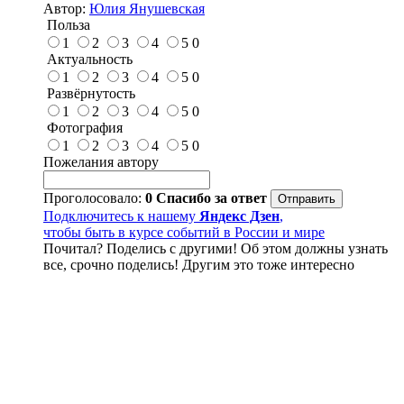
Автор:
Юлия Янушевская
Польза
1
2
3
4
5
0
Актуальность
1
2
3
4
5
0
Развёрнутость
1
2
3
4
5
0
Фотография
1
2
3
4
5
0
Пожелания автору
Проголосовало:
0
Спасибо за ответ
Подключитесь к нашему
Яндекс Дзен
,
чтобы быть в курсе событий в России и мире
Почитал? Поделись с другими! Об этом должны узнать
все, срочно поделись! Другим это тоже интересно