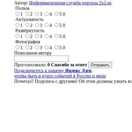
Автор:
Информационная служба портала 2x2.su
Польза
1
2
3
4
5
0
Актуальность
1
2
3
4
5
0
Развёрнутость
1
2
3
4
5
0
Фотография
1
2
3
4
5
0
Пожелания автору
Проголосовало:
0
Спасибо за ответ
Подключитесь к нашему
Яндекс Дзен
,
чтобы быть в курсе событий в России и мире
Почитал? Поделись с другими! Об этом должны узнать вс