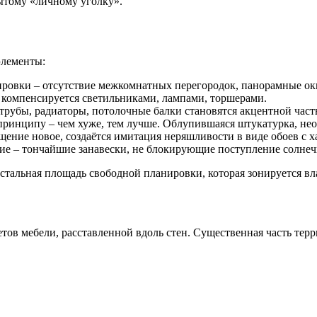
ытому «личному уголку».
элементы:
нировки – отсутствие межкомнатных перегородок, панорамные ок
 компенсируется светильниками, лампами, торшерами.
убы, радиаторы, потолочные балки становятся акцентной час
принципу – чем хуже, тем лучше. Облупившаяся штукатурка, не
ние новое, создаётся имитация неряшливости в виде обоев с 
е – тончайшие занавески, не блокирующие поступление солнечн
Остальная площадь свободной планировки, которая зонируется в
в мебели, расставленной вдоль стен. Существенная часть терр