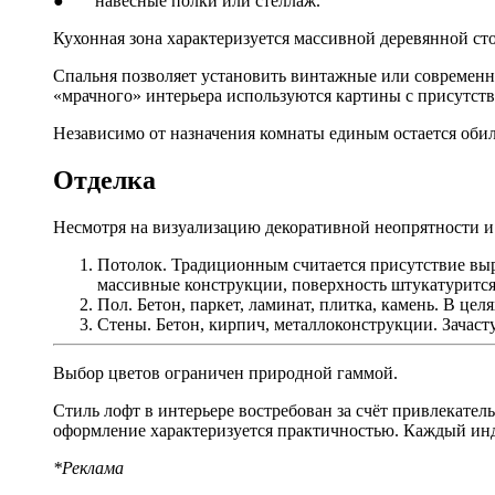
● навесные полки или стеллаж.
Кухонная зона характеризуется массивной деревянной с
Спальня позволяет установить винтажные или современны
«мрачного» интерьера используются картины с присутств
Независимо от назначения комнаты единым остается обил
Отделка
Несмотря на визуализацию декоративной неопрятности и
Потолок. Традиционным считается присутствие выр
массивные конструкции, поверхность штукатурится
Пол. Бетон, паркет, ламинат, плитка, камень. В ц
Стены. Бетон, кирпич, металлоконструкции. Зачас
Выбор цветов ограничен природной гаммой.
Стиль лофт в интерьере востребован за счёт привлекател
оформление характеризуется практичностью. Каждый инд
*Реклама