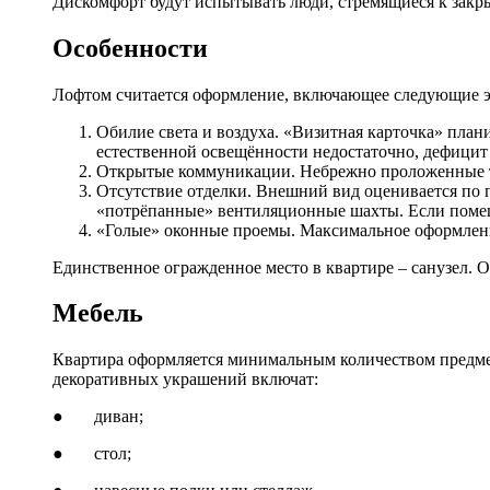
Дискомфорт будут испытывать люди, стремящиеся к закр
Особенности
Лофтом считается оформление, включающее следующие 
Обилие света и воздуха. «Визитная карточка» пла
естественной освещённости недостаточно, дефицит
Открытые коммуникации. Небрежно проложенные тр
Отсутствие отделки. Внешний вид оценивается по 
«потрёпанные» вентиляционные шахты. Если помеще
«Голые» оконные проемы. Максимальное оформлени
Единственное огражденное место в квартире – санузел. 
Мебель
Квартира оформляется минимальным количеством предмето
декоративных украшений включат:
● диван;
● стол;