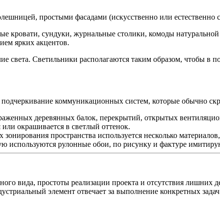
толешницей, простыми фасадами (искусственно или естественно
е кровати, сундуки, журнальные столики, комоды натуральной ц
ием ярких акцентов.
ие света. Светильники располагаются таким образом, чтобы в п
 подчеркивание коммуникационных систем, которые обычно скры
аженных деревянных балок, перекрытий, открытых вентиляцион
 или окрашивается в светлый оттенок.
елях зонирования пространства используется несколько материа
тую используются рулонные обои, по рисунку и фактуре имитир
ьного вида, простоты реализации проекта и отсутствия лишних 
устриальный элемент отвечает за выполнение конкретных задач