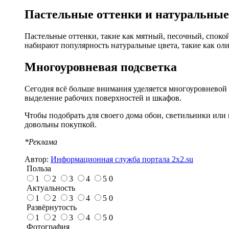
Пастельные оттенки и натуральные
Пастельные оттенки, такие как мятный, песочный, спок
набирают популярность натуральные цвета, такие как оли
Многоуровневая подсветка
Сегодня всё больше внимания уделяется многоуровневой 
выделение рабочих поверхностей и шкафов.
Чтобы подобрать для своего дома обои, светильники или
довольны покупкой.
*Реклама
Автор:
Информационная служба портала 2x2.su
Польза
1
2
3
4
5
0
Актуальность
1
2
3
4
5
0
Развёрнутость
1
2
3
4
5
0
Фотография