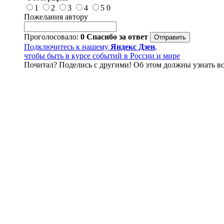
1
2
3
4
5
0
Пожелания автору
Проголосовало:
0
Спасибо за ответ
Подключитесь к нашему
Яндекс Дзен
,
чтобы быть в курсе событий в России и мире
Почитал? Поделись с другими! Об этом должны узнать вс