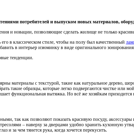
чтениями потребителей и выпуском новых материалов, обору
ения и новации, позволяющие сделать жилище не только краси
ь его в классическом стиле, чтобы на полу был качественный
лам
обавить в интерьер изюминку в виде оригинального зонировани
овые тенденции.
рны материалы с текстурой, такие как натуральное дерево, шер
брать такие образцы, которые легко подвергаются чистке или мой
шает функциональная вытяжка. Но всё же хозяйкам приходится 
ными, так как позволяют показать красивую посуду, аксессуары 
солями – наверху за дверцами удобно хранить кухонную утварь,
лаз и за чем тянется рука, когда хочется перекусить.