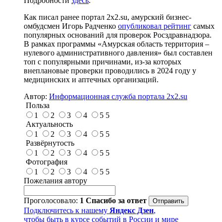
Подробности
здесь
.
Как писал ранее портал 2х2.su, амурский бизнес-
омбудсмен Игорь Радченко
опубликовал рейтинг
самых
популярных оснований для проверок Росздравнадзора.
В рамках программы «Амурская область территория –
нулевого административного давления» был составлен
топ с популярными причинами, из-за которых
внеплановые проверки проводились в 2024 году у
медицинских и аптечных организаций.
Автор:
Информационная служба портала 2x2.su
Польза
1
2
3
4
5
5
Актуальность
1
2
3
4
5
5
Развёрнутость
1
2
3
4
5
5
Фотография
1
2
3
4
5
5
Пожелания автору
Проголосовало:
1
Спасибо за ответ
Подключитесь к нашему
Яндекс Дзен
,
чтобы быть в курсе событий в России и мире