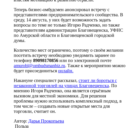
Теперь бизнес-омбудсмен анонсировал встречу с
представителями предпринимательского сообщества. В
среду, 14 августа, у них будет возможность задать
вопросы по теме не только Игорю Радченко, но также
представителям администрации Благовещенска, УФНС
по Амурской области и Благовещенской городской
думы.
Количество мест ограничено, поэтому о своём желании
посетить встречу необходимо уведомить заранее по
телефону
89098170856
или по электронной почте
amurobl@ombudsmanbiz.ru
. Также к мероприятию можно
будет присоединиться
онлайн.
Накануне специалист рассказал,
стоит ли бороться с
незаконной торговлей на улицах Благовещенска
. По
мнению Игоря Радченко, она является серьёзным
вызовом для местной экономики. Для решения
проблемы нужно использовать комплексный подход, в
том числе – создавать новые открытые места для
торговли, считает он.
Автор:
Дарья Прокопьева
Польза