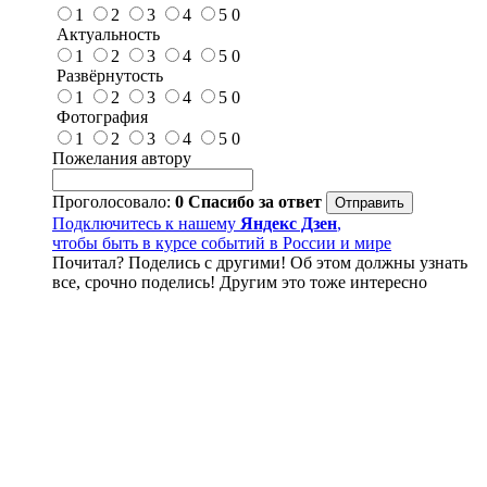
1
2
3
4
5
0
Актуальность
1
2
3
4
5
0
Развёрнутость
1
2
3
4
5
0
Фотография
1
2
3
4
5
0
Пожелания автору
Проголосовало:
0
Спасибо за ответ
Подключитесь к нашему
Яндекс Дзен
,
чтобы быть в курсе событий в России и мире
Почитал? Поделись с другими! Об этом должны узнать
все, срочно поделись! Другим это тоже интересно